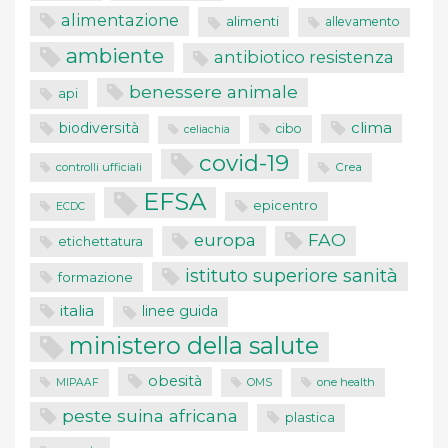
alimentazione
alimenti
allevamento
ambiente
antibiotico resistenza
benessere animale
api
clima
biodiversità
cibo
celiachia
covid-19
controlli ufficiali
Crea
EFSA
epicentro
ECDC
FAO
europa
etichettatura
istituto superiore sanità
formazione
italia
linee guida
ministero della salute
obesità
one health
MIPAAF
OMS
peste suina africana
plastica