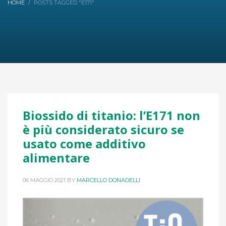
HOME
POSTS TAGGED "E171"
Biossido di titanio: l’E171 non
è più considerato sicuro se
usato come additivo
alimentare
06 MAGGIO 2021
BY
MARCELLO DONADELLI