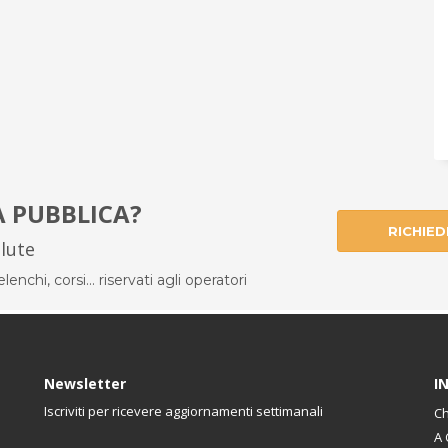
À PUBBLICA?
RICHIED
alute
enchi, corsi... riservati agli operatori
Newsletter
I
Iscriviti per ricevere aggiornamenti settimanali
Ch
A 