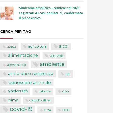
Sindrome emolitico uremica: nel 2025
registrati 43 casi pediatrici, confermato
il picco estivo
CERCA PER TAG
alcol
agricoltura
acqua
alimentazione
alimenti
ambiente
allevamento
antibiotico resistenza
api
benessere animale
biodiversità
cibo
celiachia
clima
controlli ufficiali
covid-19
Crea
ECDC