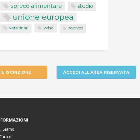
spreco alimentare
studio
unione europea
Who
veterinari
zoonosi
I L'ISCRIZIONE
ACCEDI ALL'AREA RISERVATA
NFORMAZIONI
i Siamo
Cura di