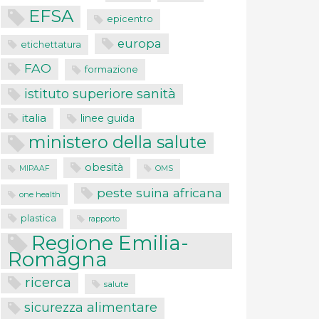
EFSA
epicentro
europa
etichettatura
FAO
formazione
istituto superiore sanità
italia
linee guida
ministero della salute
obesità
MIPAAF
OMS
peste suina africana
one health
plastica
rapporto
Regione Emilia-
Romagna
ricerca
salute
sicurezza alimentare