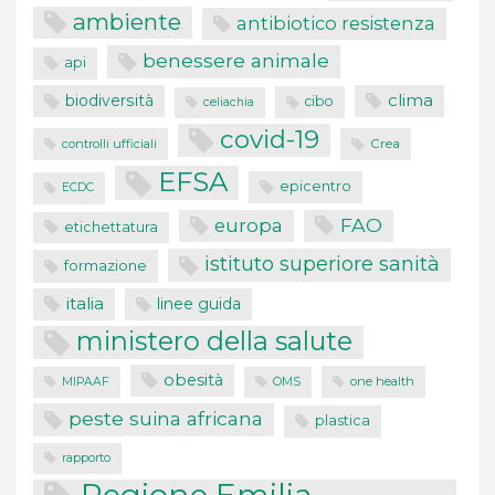
ambiente
antibiotico resistenza
benessere animale
api
clima
biodiversità
cibo
celiachia
covid-19
controlli ufficiali
Crea
EFSA
epicentro
ECDC
FAO
europa
etichettatura
istituto superiore sanità
formazione
italia
linee guida
ministero della salute
obesità
one health
MIPAAF
OMS
peste suina africana
plastica
rapporto