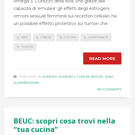
omega-3. L’utilizzo della soia, che grazie alla
capacità di ‘emulare’ gli effetti degli estrogeni,
ormoni sessuali femminili sui recettori cellulari, ha
un possibile effetto protettivo sui tumori che
AIRC
CINESE
CUCINA
GIAPPONESE
TUMORI
READ MORE
PUBLISHED IN
ALIMENTI
,
ALIMENTI E TUMORI
,
NOTIZIE
,
SANA
ALIMENTAZIONE
NO COMMENTS
BEUC: scopri cosa trovi nella
“tua cucina”