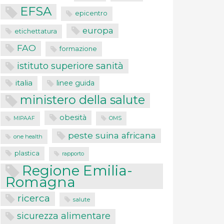
EFSA
epicentro
europa
etichettatura
FAO
formazione
istituto superiore sanità
italia
linee guida
ministero della salute
obesità
MIPAAF
OMS
peste suina africana
one health
plastica
rapporto
Regione Emilia-
Romagna
ricerca
salute
sicurezza alimentare