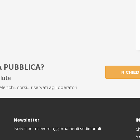
À PUBBLICA?
RICHIED
alute
enchi, corsi... riservati agli operatori
Newsletter
I
Iscriviti per ricevere aggiornamenti settimanali
Ch
A 