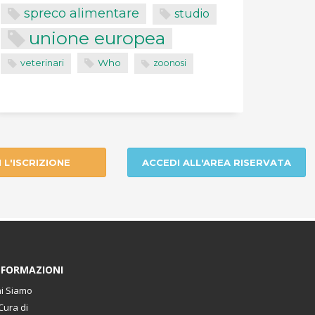
spreco alimentare
studio
unione europea
Who
veterinari
zoonosi
I L'ISCRIZIONE
ACCEDI ALL'AREA RISERVATA
NFORMAZIONI
i Siamo
Cura di