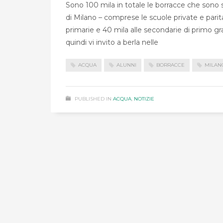
Sono 100 mila in totale le borracce che sono st
di Milano – comprese le scuole private e parita
primarie e 40 mila alle secondarie di primo g
quindi vi invito a berla nelle
ACQUA
ALUNNI
BORRACCE
MILAN
PUBLISHED IN
ACQUA
,
NOTIZIE