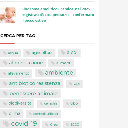
Sindrome emolitico uremica: nel 2025
registrati 43 casi pediatrici, confermato
il picco estivo
CERCA PER TAG
alcol
agricoltura
acqua
alimentazione
alimenti
ambiente
allevamento
antibiotico resistenza
api
benessere animale
biodiversità
cibo
celiachia
clima
controlli ufficiali
covid-19
Crea
ECDC