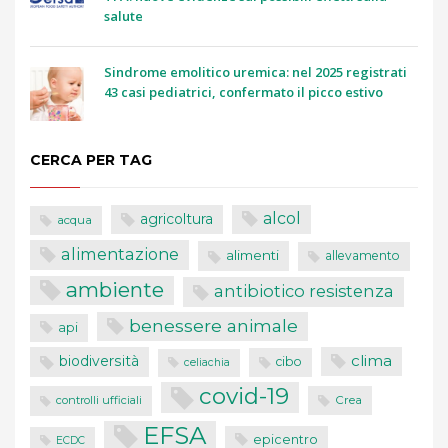
salute
Sindrome emolitico uremica: nel 2025 registrati
43 casi pediatrici, confermato il picco estivo
CERCA PER TAG
alcol
agricoltura
acqua
alimentazione
alimenti
allevamento
ambiente
antibiotico resistenza
benessere animale
api
clima
biodiversità
cibo
celiachia
covid-19
controlli ufficiali
Crea
EFSA
epicentro
ECDC