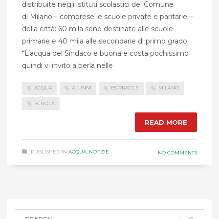
distribuite negli istituti scolastici del Comune
di Milano – comprese le scuole private e paritarie –
della città: 60 mila sono destinate alle scuole
primarie e 40 mila alle secondarie di primo grado.
“L’acqua del Sindaco è buona e costa pochissimo
quindi vi invito a berla nelle
ACQUA
ALUNNI
BORRACCE
MILANO
SCUOLA
READ MORE
PUBLISHED IN
ACQUA
,
NOTIZIE
NO COMMENTS