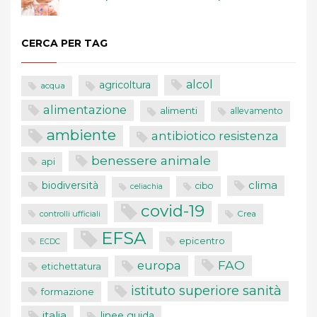
CERCA PER TAG
alcol
agricoltura
acqua
alimentazione
alimenti
allevamento
ambiente
antibiotico resistenza
benessere animale
api
clima
biodiversità
cibo
celiachia
covid-19
controlli ufficiali
Crea
EFSA
epicentro
ECDC
FAO
europa
etichettatura
istituto superiore sanità
formazione
italia
linee guida