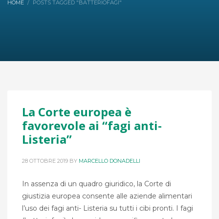
HOME
POSTS TAGGED "BATTERIOFAGI"
La Corte europea è
favorevole ai “fagi anti-
Listeria”
28 OTTOBRE 2019
BY
MARCELLO DONADELLI
In assenza di un quadro giuridico, la Corte di
giustizia europea consente alle aziende alimentari
l’uso dei fagi anti- Listeria su tutti i cibi pronti. I fagi