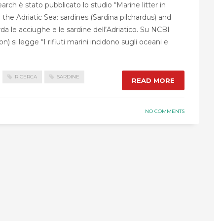
ch è stato pubblicato lo studio “Marine litter in
the Adriatic Sea: sardines (Sardina pilchardus) and
rda le acciughe e le sardine dell’Adriatico. Su NCBI
 si legge “I rifiuti marini incidono sugli oceani e
RICERCA
SARDINE
READ MORE
NO COMMENTS