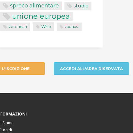
spreco alimentare
studio
unione europea
Who
veterinari
zoonosi
I L'ISCRIZIONE
ACCEDI ALL'AREA RISERVATA
NFORMAZIONI
i Siamo
Cura di