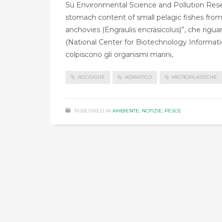
Su Environmental Science and Pollution Resear
stomach content of small pelagic fishes from 
anchovies (Engraulis encrasicolus)”, che rigua
(National Center for Biotechnology Information)
colpiscono gli organismi marini,
ACCIUGHE
ADRIATICO
MICROPLASTICHE
PUBLISHED IN
AMBIENTE
,
NOTIZIE
,
PESCE