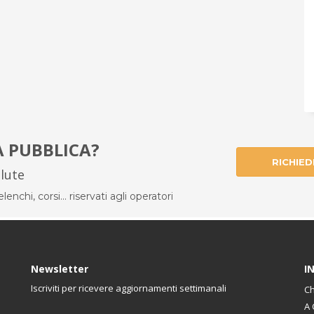
À PUBBLICA?
RICHIED
alute
enchi, corsi... riservati agli operatori
Newsletter
I
Iscriviti per ricevere aggiornamenti settimanali
Ch
A 