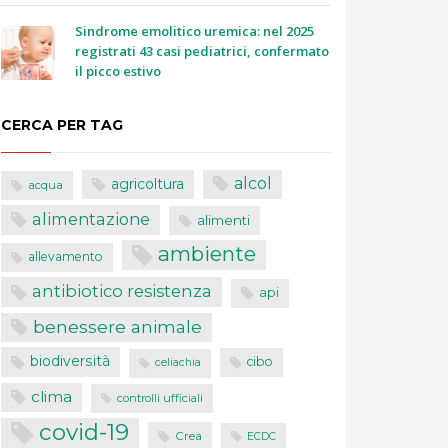
Sindrome emolitico uremica: nel 2025
registrati 43 casi pediatrici, confermato
il picco estivo
CERCA PER TAG
alcol
agricoltura
acqua
alimentazione
alimenti
ambiente
allevamento
antibiotico resistenza
api
benessere animale
biodiversità
cibo
celiachia
clima
controlli ufficiali
covid-19
Crea
ECDC