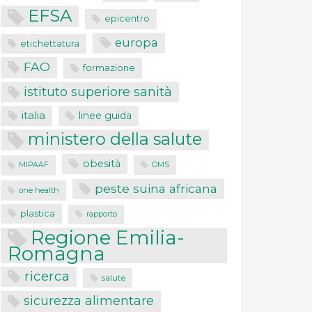
EFSA
epicentro
europa
etichettatura
FAO
formazione
istituto superiore sanità
italia
linee guida
ministero della salute
obesità
MIPAAF
OMS
peste suina africana
one health
plastica
rapporto
Regione Emilia-
Romagna
ricerca
salute
sicurezza alimentare