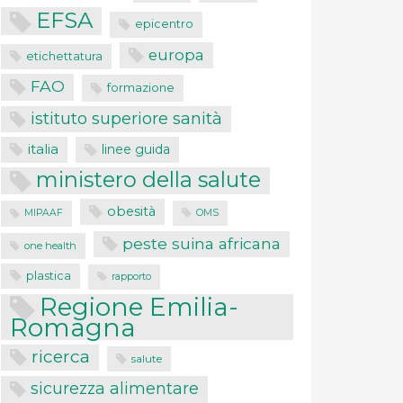
EFSA
epicentro
europa
etichettatura
FAO
formazione
istituto superiore sanità
italia
linee guida
ministero della salute
obesità
MIPAAF
OMS
peste suina africana
one health
plastica
rapporto
Regione Emilia-
Romagna
ricerca
salute
sicurezza alimentare