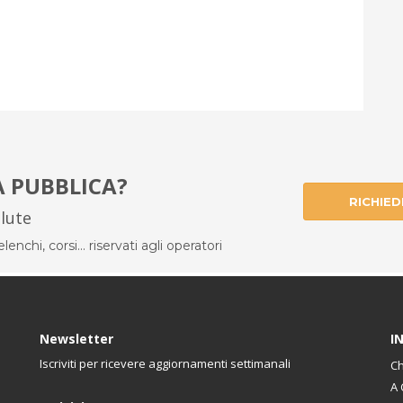
À PUBBLICA?
RICHIED
alute
enchi, corsi... riservati agli operatori
Newsletter
I
Iscriviti per ricevere aggiornamenti settimanali
Ch
A 