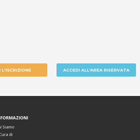
I L'ISCRIZIONE
ACCEDI ALL'AREA RISERVATA
NFORMAZIONI
i Siamo
Cura di