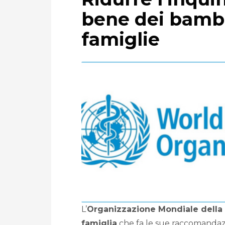
bene dei bambi
famiglie
L’
Organizzazione
Mondiale della 
famiglia
che fa le sue raccomandazi