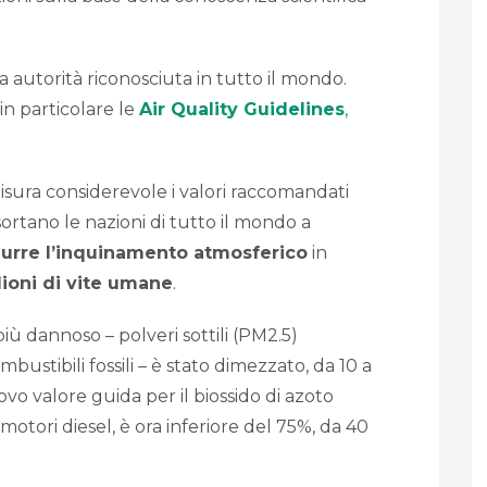
autorità riconosciuta in tutto il mondo.
 in particolare le
Air Quality Guidelines
,
sura considerevole i valori raccomandati
rtano le nazioni di tutto il mondo a
idurre l’inquinamento atmosferico
in
lioni di vite umane
.
iù dannoso – polveri sottili (PM2.5)
ustibili fossili – è stato dimezzato, da 10 a
o valore guida per il biossido di azoto
otori diesel, è ora inferiore del 75%, da 40