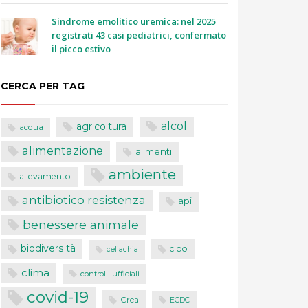
Sindrome emolitico uremica: nel 2025
registrati 43 casi pediatrici, confermato
il picco estivo
CERCA PER TAG
alcol
agricoltura
acqua
alimentazione
alimenti
ambiente
allevamento
antibiotico resistenza
api
benessere animale
biodiversità
cibo
celiachia
clima
controlli ufficiali
covid-19
Crea
ECDC