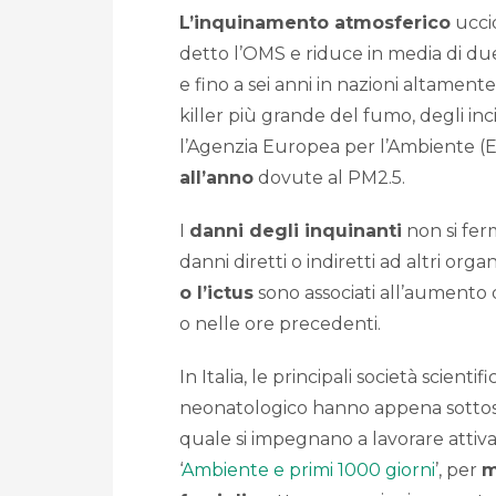
L’inquinamento atmosferico
uccid
detto l’OMS e riduce in media di due
e fino a sei anni in nazioni altamen
killer più grande del fumo, degli incid
l’Agenzia Europea per l’Ambiente (E
all’anno
dovute al PM2.5.
I
danni degli inquinanti
non si fer
danni diretti o indiretti ad altri org
o l’ictus
sono associati all’aumento d
o nelle ore precedenti.
In Italia, le principali società scienti
neonatologico hanno appena sottos
quale si impegnano a lavorare attiv
‘
Ambiente e primi 1000 giorni
’, per
m