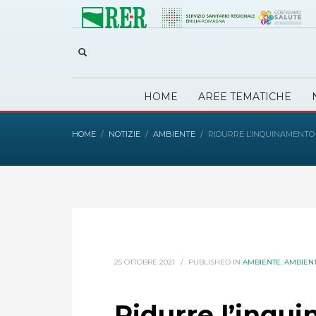
HOME
AREE TEMATICHE
HOME
NOTIZIE
AMBIENTE
RIDURRE L’INQUINAMENTO P
25 OTTOBRE 2021
/
PUBLISHED IN
AMBIENTE
,
AMBIEN
Ridurre l’inqui