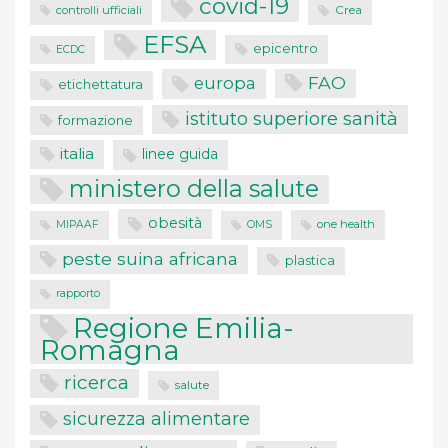
covid-19
controlli ufficiali
Crea
EFSA
epicentro
ECDC
FAO
europa
etichettatura
istituto superiore sanità
formazione
italia
linee guida
ministero della salute
obesità
one health
MIPAAF
OMS
peste suina africana
plastica
rapporto
Regione Emilia-
Romagna
ricerca
salute
sicurezza alimentare