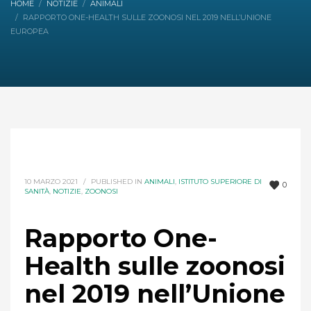
HOME
NOTIZIE
ANIMALI
RAPPORTO ONE-HEALTH SULLE ZOONOSI NEL 2019 NELL’UNIONE
EUROPEA
10 MARZO 2021
/
PUBLISHED IN
ANIMALI
,
ISTITUTO SUPERIORE DI
0
SANITÀ
,
NOTIZIE
,
ZOONOSI
Rapporto One-
Health sulle zoonosi
nel 2019 nell’Unione