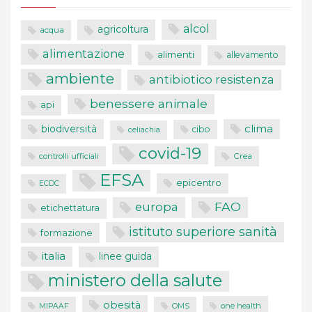
alcol
agricoltura
acqua
alimentazione
alimenti
allevamento
ambiente
antibiotico resistenza
benessere animale
api
clima
biodiversità
cibo
celiachia
covid-19
controlli ufficiali
Crea
EFSA
epicentro
ECDC
FAO
europa
etichettatura
istituto superiore sanità
formazione
italia
linee guida
ministero della salute
obesità
one health
MIPAAF
OMS