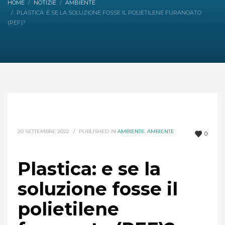
HOME
NOTIZIE
AMBIENTE
PLASTICA: E SE LA SOLUZIONE FOSSE IL POLIETILENE FURANOATO
(PEF)?
20 SETTEMBRE 2022
/
PUBLISHED IN
AMBIENTE
,
AMBIENTE
0
Plastica: e se la
soluzione fosse il
polietilene