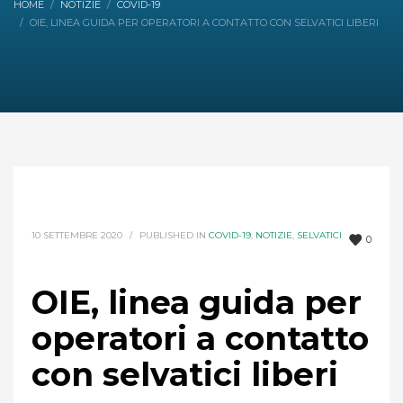
HOME
NOTIZIE
COVID-19
OIE, LINEA GUIDA PER OPERATORI A CONTATTO CON SELVATICI LIBERI
10 SETTEMBRE 2020
/
PUBLISHED IN
COVID-19
,
NOTIZIE
,
SELVATICI
0
OIE, linea guida per
operatori a contatto
con selvatici liberi