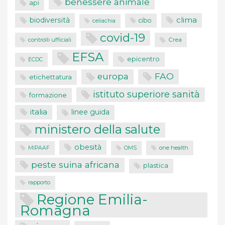
benessere animale
api
clima
biodiversità
cibo
celiachia
covid-19
controlli ufficiali
Crea
EFSA
epicentro
ECDC
FAO
europa
etichettatura
istituto superiore sanità
formazione
italia
linee guida
ministero della salute
obesità
one health
MIPAAF
OMS
peste suina africana
plastica
rapporto
Regione Emilia-
Romagna