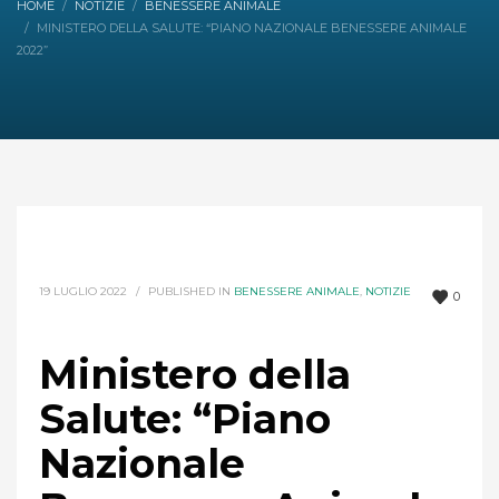
HOME
NOTIZIE
BENESSERE ANIMALE
MINISTERO DELLA SALUTE: “PIANO NAZIONALE BENESSERE ANIMALE
2022”
19 LUGLIO 2022
/
PUBLISHED IN
BENESSERE ANIMALE
,
NOTIZIE
0
Ministero della
Salute: “Piano
Nazionale