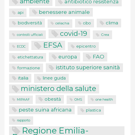
ambiente
antibiotico resistenza
benessere animale
api
clima
biodiversità
cibo
celiachia
covid-19
controlli ufficiali
Crea
EFSA
epicentro
ECDC
FAO
europa
etichettatura
istituto superiore sanità
formazione
italia
linee guida
ministero della salute
obesità
one health
MIPAAF
OMS
peste suina africana
plastica
rapporto
Regione Emilia-