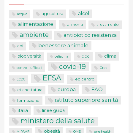
alcol
agricoltura
acqua
alimentazione
alimenti
allevamento
ambiente
antibiotico resistenza
benessere animale
api
clima
biodiversità
cibo
celiachia
covid-19
controlli ufficiali
Crea
EFSA
epicentro
ECDC
FAO
europa
etichettatura
istituto superiore sanità
formazione
italia
linee guida
ministero della salute
obesità
one health
MIPAAF
OMS