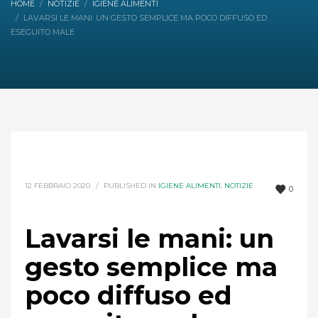
HOME
NOTIZIE
IGIENE ALIMENTI
LAVARSI LE MANI: UN GESTO SEMPLICE MA POCO DIFFUSO ED
ESEGUITO MALE
12 FEBBRAIO 2020
/
PUBLISHED IN
IGIENE ALIMENTI
,
NOTIZIE
0
Lavarsi le mani: un
gesto semplice ma
poco diffuso ed