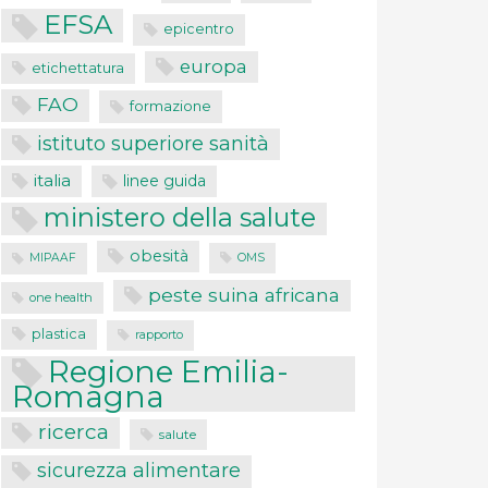
EFSA
epicentro
europa
etichettatura
FAO
formazione
istituto superiore sanità
italia
linee guida
ministero della salute
obesità
MIPAAF
OMS
peste suina africana
one health
plastica
rapporto
Regione Emilia-
Romagna
ricerca
salute
sicurezza alimentare