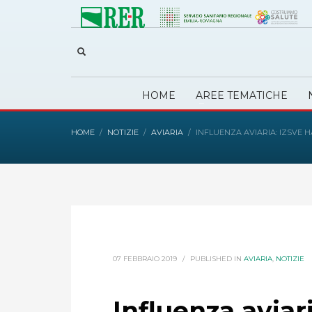
HOME
AREE TEMATICHE
HOME
NOTIZIE
AVIARIA
INFLUENZA AVIARIA: IZSVE 
07 FEBBRAIO 2019
/
PUBLISHED IN
AVIARIA
,
NOTIZIE
Influenza aviar