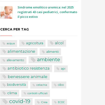
Sindrome emolitico uremica: nel 2025
registrati 43 casi pediatrici, confermato
il picco estivo
CERCA PER TAG
alcol
agricoltura
acqua
alimentazione
alimenti
ambiente
allevamento
antibiotico resistenza
api
benessere animale
biodiversità
cibo
celiachia
clima
controlli ufficiali
covid-19
Crea
ECDC