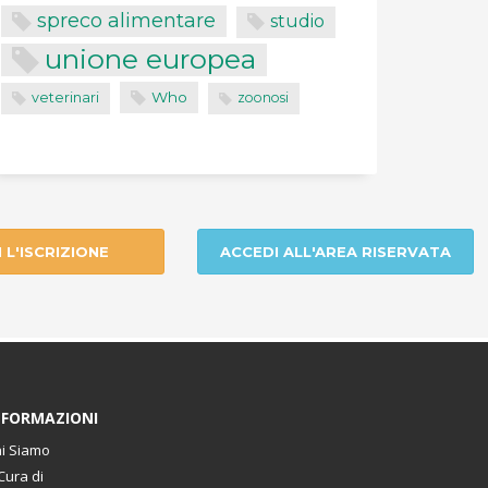
spreco alimentare
studio
unione europea
Who
veterinari
zoonosi
I L'ISCRIZIONE
ACCEDI ALL'AREA RISERVATA
NFORMAZIONI
i Siamo
Cura di