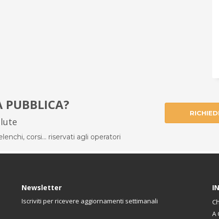
À PUBBLICA?
RICHIED
alute
enchi, corsi... riservati agli operatori
Newsletter
I
Iscriviti per ricevere aggiornamenti settimanali
Ch
A 