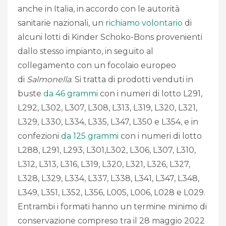
anche in Italia, in accordo con le autorità
sanitarie nazionali, un
richiamo volontario
di
alcuni lotti di Kinder Schoko-Bons provenienti
dallo stesso impianto, in seguito al
collegamento con un focolaio europeo
di
Salmonella
. Si tratta di prodotti venduti in
buste
da 46 grammi
con i numeri di lotto L291,
L292, L302, L307, L308, L313, L319, L320, L321,
L329, L330, L334, L335, L347, L350 e L354, e in
confezioni
da 125 grammi
con i numeri di lotto
L288, L291, L293, L301,L302, L306, L307, L310,
L312, L313, L316, L319, L320, L321, L326, L327,
L328, L329, L334, L337, L338, L341, L347, L348,
L349, L351, L352, L356, L005, L006, L028 e L029.
Entrambi i formati hanno un termine minimo di
conservazione compreso tra il 28 maggio 2022