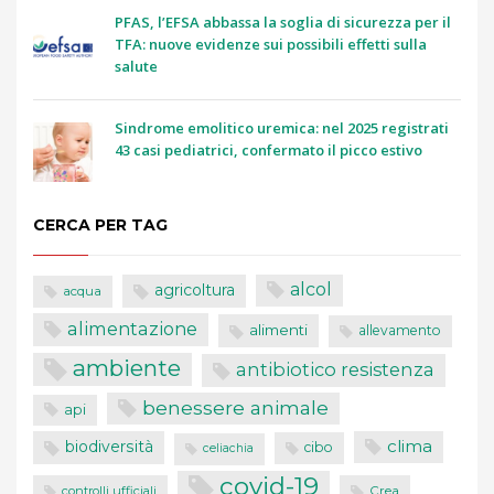
PFAS, l’EFSA abbassa la soglia di sicurezza per il
TFA: nuove evidenze sui possibili effetti sulla
salute
Sindrome emolitico uremica: nel 2025 registrati
43 casi pediatrici, confermato il picco estivo
CERCA PER TAG
alcol
agricoltura
acqua
alimentazione
alimenti
allevamento
ambiente
antibiotico resistenza
benessere animale
api
clima
biodiversità
cibo
celiachia
covid-19
controlli ufficiali
Crea