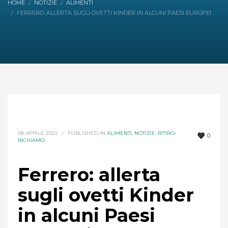
HOME
NOTIZIE
ALIMENTI
FERRERO: ALLERTA SUGLI OVETTI KINDER IN ALCUNI PAESI EUROPEI
08 APRILE 2022
/
PUBLISHED IN
ALIMENTI
,
NOTIZIE
,
RITIRO-
0
RICHIAMO
Ferrero: allerta
sugli ovetti Kinder
in alcuni Paesi