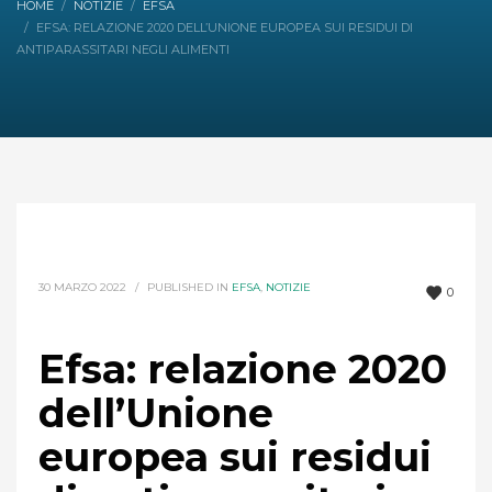
HOME
NOTIZIE
EFSA
EFSA: RELAZIONE 2020 DELL’UNIONE EUROPEA SUI RESIDUI DI
ANTIPARASSITARI NEGLI ALIMENTI
30 MARZO 2022
/
PUBLISHED IN
EFSA
,
NOTIZIE
0
Efsa: relazione 2020
dell’Unione
europea sui residui