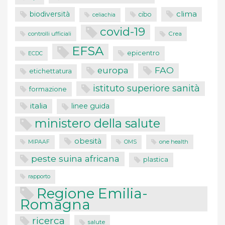
clima
biodiversità
cibo
celiachia
covid-19
controlli ufficiali
Crea
EFSA
epicentro
ECDC
FAO
europa
etichettatura
istituto superiore sanità
formazione
italia
linee guida
ministero della salute
obesità
one health
MIPAAF
OMS
peste suina africana
plastica
rapporto
Regione Emilia-
Romagna
ricerca
salute