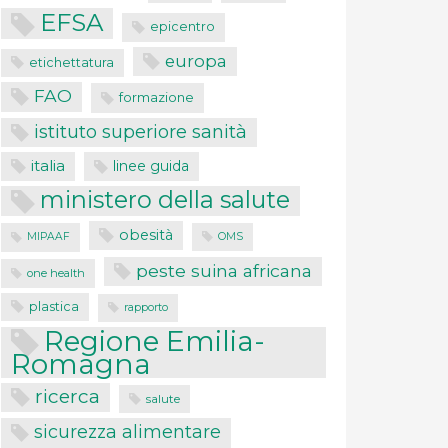
EFSA
epicentro
europa
etichettatura
FAO
formazione
istituto superiore sanità
italia
linee guida
ministero della salute
obesità
MIPAAF
OMS
peste suina africana
one health
plastica
rapporto
Regione Emilia-
Romagna
ricerca
salute
sicurezza alimentare