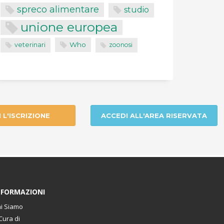
spreco alimentare
studio
unione europea
Who
veterinari
zoonosi
I L'ISCRIZIONE
ACCEDI ALL'AREA RISERVATA
NFORMAZIONI
i Siamo
Cura di