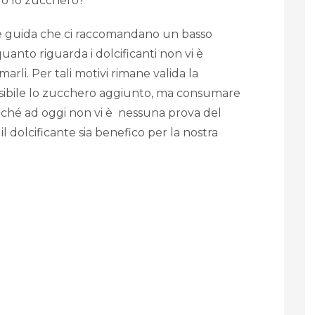
i o lo zucchero?
inee guida che ci raccomandano un basso
nto riguarda i dolcificanti non vi è
li. Per tali motivi rimane valida la
sibile lo zucchero aggiunto, ma consumare
oiché ad oggi non vi è nessuna prova del
il dolcificante sia benefico per la nostra