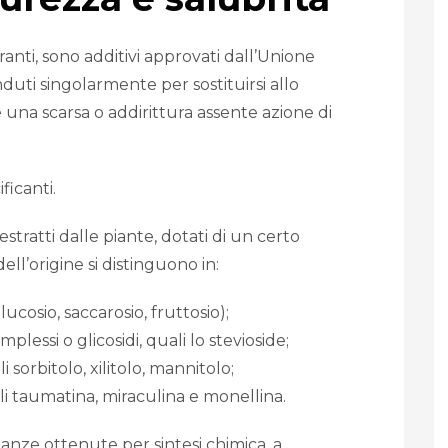
ranti, sono additivi approvati dall’Unione
duti singolarmente per sostituirsi allo
 una scarsa o addirittura assente azione di
ficanti.
estratti dalle piante, dotati di un certo
ll’origine si distinguono in:
lucosio, saccarosio, fruttosio);
mplessi o glicosidi, quali lo stevioside;
li sorbitolo, xilitolo, mannitolo;
ali taumatina, miraculina e monellina.
ostanze ottenute per sintesi chimica, a