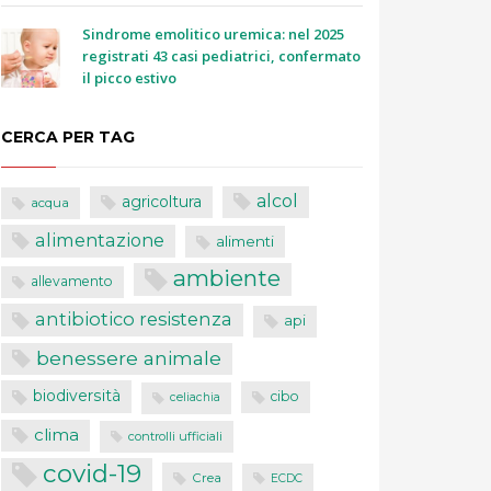
Sindrome emolitico uremica: nel 2025
registrati 43 casi pediatrici, confermato
il picco estivo
CERCA PER TAG
alcol
agricoltura
acqua
alimentazione
alimenti
ambiente
allevamento
antibiotico resistenza
api
benessere animale
biodiversità
cibo
celiachia
clima
controlli ufficiali
covid-19
Crea
ECDC