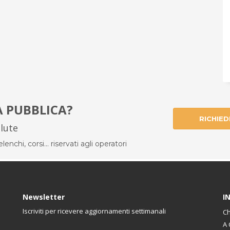
À PUBBLICA?
RICHIED
alute
enchi, corsi... riservati agli operatori
Newsletter
I
Iscriviti per ricevere aggiornamenti settimanali
Ch
A 