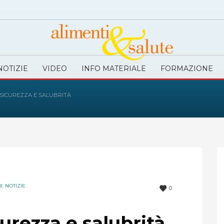
NOTIZIE
VIDEO
INFO MATERIALE
FORMAZIONE
: SICUREZZA E SALUBRITÀ
I
,
NOTIZIE
0
curezza e salubrità