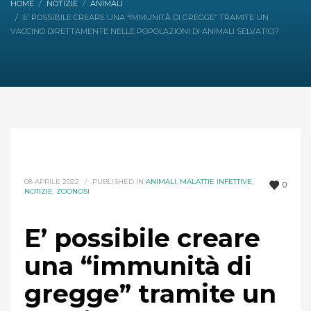
HOME
NOTIZIE
ANIMALI
E’ POSSIBILE CREARE UNA “IMMUNITÀ DI GREGGE” TRAMITE UN
VACCINO DIRETTAMENTE NELLE POPOLAZIONI DI ANIMALI SELVATICI?
08 APRILE 2022
/
PUBLISHED IN
ANIMALI
,
MALATTIE INFETTIVE
,
0
NOTIZIE
,
ZOONOSI
E’ possibile creare
una “immunità di
gregge” tramite un