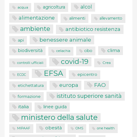
alcol
agricoltura
acqua
alimentazione
alimenti
allevamento
ambiente
antibiotico resistenza
benessere animale
api
clima
biodiversità
cibo
celiachia
covid-19
controlli ufficiali
Crea
EFSA
epicentro
ECDC
FAO
europa
etichettatura
istituto superiore sanità
formazione
italia
linee guida
ministero della salute
obesità
one health
MIPAAF
OMS