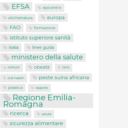
EFSA
epicentro
europa
etichettatura
FAO
formazione
istituto superiore sanità
italia
linee guida
ministero della salute
obesità
MIPAAF
OMS
peste suina africana
one health
plastica
rapporto
Regione Emilia-
Romagna
ricerca
salute
sicurezza alimentare