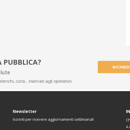
À PUBBLICA?
RICHIED
alute
enchi, corsi... riservati agli operatori
Newsletter
I
Iscriviti per ricevere aggiornamenti settimanali
Ch
A 