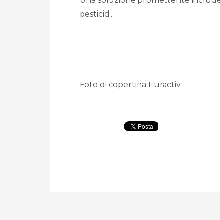
Una soluzione promettente include l’
pesticidi.
Foto di copertina Euractiv