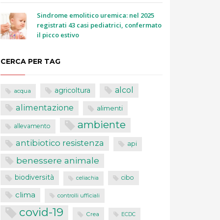
Sindrome emolitico uremica: nel 2025
registrati 43 casi pediatrici, confermato
il picco estivo
CERCA PER TAG
alcol
agricoltura
acqua
alimentazione
alimenti
ambiente
allevamento
antibiotico resistenza
api
benessere animale
biodiversità
cibo
celiachia
clima
controlli ufficiali
covid-19
Crea
ECDC