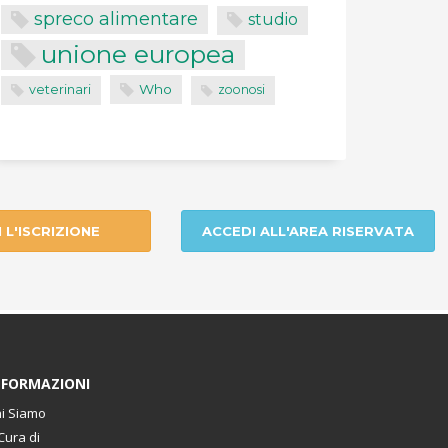
spreco alimentare
studio
unione europea
Who
veterinari
zoonosi
I L'ISCRIZIONE
ACCEDI ALL'AREA RISERVATA
NFORMAZIONI
i Siamo
Cura di