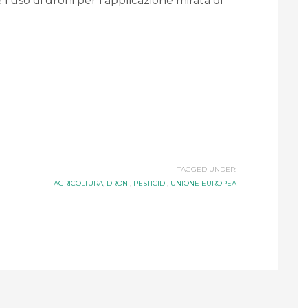
uso di droni per l’applicazione mirata di
TAGGED UNDER:
AGRICOLTURA
,
DRONI
,
PESTICIDI
,
UNIONE EUROPEA