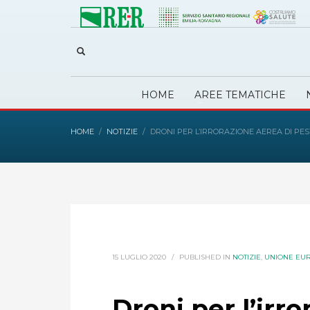
HOME
AREE TEMATICHE
HOME
NOTIZIE
DRONI PER L’IRRORAZIONE AEREA DI PES
15 LUGLIO 2020
/
PUBLISHED IN
NOTIZIE
,
UNIONE EU
Droni per l’irr