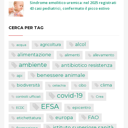
Sindrome emolitico uremica: nel 2025 registrati
43 casi pediatrici, confermato il picco estivo
CERCA PER TAG
alcol
agricoltura
acqua
alimentazione
alimenti
allevamento
ambiente
antibiotico resistenza
benessere animale
api
clima
biodiversità
cibo
celiachia
covid-19
controlli ufficiali
Crea
EFSA
epicentro
ECDC
FAO
europa
etichettatura
istituto superiore sanità
formazione