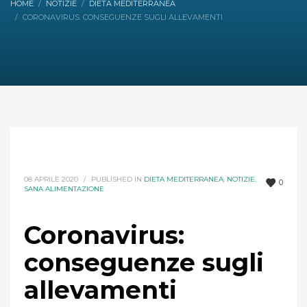
HOME
NOTIZIE
DIETA MEDITERRANEA
CORONAVIRUS: CONSEGUENZE SUGLI ALLEVAMENTI
08 APRILE 2020
/
PUBLISHED IN
DIETA MEDITERRANEA
,
NOTIZIE
,
0
SANA ALIMENTAZIONE
Coronavirus:
conseguenze sugli
allevamenti