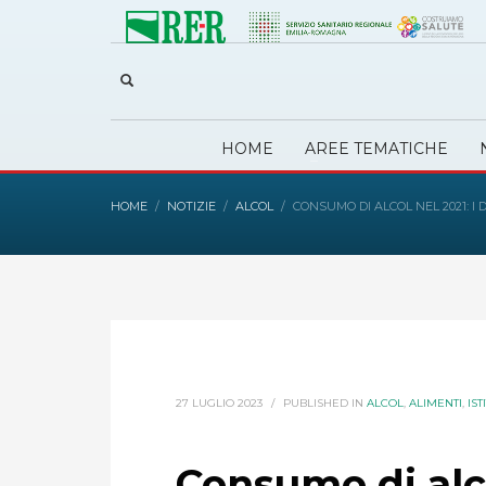
HOME
AREE TEMATICHE
HOME
NOTIZIE
ALCOL
CONSUMO DI ALCOL NEL 2021: I 
27 LUGLIO 2023
/
PUBLISHED IN
ALCOL
,
ALIMENTI
,
IS
Consumo di alco