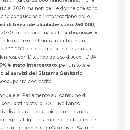
maschi (di cui
83.000 minorenni
). Anche
petto al 2020 ma non per le donne che sono
i che conducono all’intossicazione nelle
si di bevande alcoliche sono 750.000
,
l 2020 ma, ancora una volta,
a decrescere
per le quali si continua a registrare un
 300.000 le consumatrici con danni alcol-
dannosi, con Disturbo da Uso di Alcol (DUA)
,5% è stato intercettato
, per un totale
o ai servizi del Sistema Sanitario
eoccupante decrescita.
nnuale al Parlamento sul consumo di
on i dati relativi al 2021. Nell’anno
ati ai livelli pre-pandemici ma comunque
i registrati (quasi sempre per gli uomini e
 raggiungimento degli Obiettivi di Sviluppo