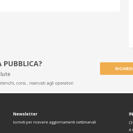
À PUBBLICA?
RICHIED
alute
enchi, corsi... riservati agli operatori
Newsletter
I
Iscriviti per ricevere aggiornamenti settimanali
Ch
A 