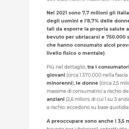
Nel 2021 sono 7,7 milioni gli itali
degli uomini e l’8,7% delle donn
tali da esporre la propria salute 
bevuto per ubriacarsi e 750.000
che hanno consumato alcol provo
livello fisico o mentale)
.
Più nel dettaglio,
tra i consumatori
giovani
(circa 1.370.000 nella fascia 
minorenni
),
le donne
(circa 2,5 mili
massime di consumatrici a rischio de
anziani
(2,6 milioni, di cui 1 su 3 an
a rischio: eccedono su base quotidi
A preoccupare sono anche i 3,5 m