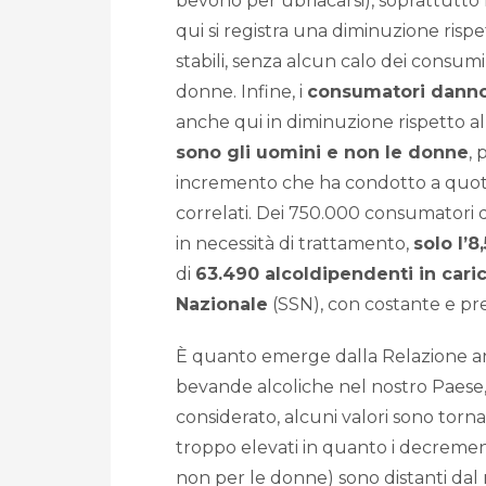
bevono per ubriacarsi), soprattutto 
qui si registra una diminuzione ris
stabili, senza alcun calo dei consum
donne. Infine, i
consumatori danno
anche qui in diminuzione rispetto a
sono gli uomini e non le donne
, 
incremento che ha condotto a quota
correlati. Dei 750.000 consumatori 
in necessità di trattamento,
solo l’8
di
63.490 alcoldipendenti in caric
Nazionale
(SSN), con costante e pr
È quanto emerge dalla Relazione a
bevande alcoliche nel nostro Paese, c
considerato, alcuni valori sono torn
troppo elevati in quanto i decrement
non per le donne) sono distanti dal