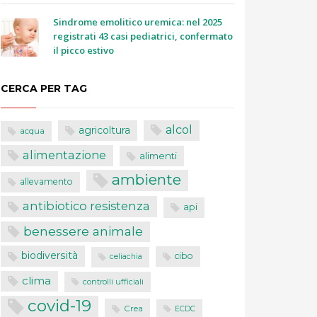
Sindrome emolitico uremica: nel 2025
registrati 43 casi pediatrici, confermato
il picco estivo
CERCA PER TAG
alcol
agricoltura
acqua
alimentazione
alimenti
ambiente
allevamento
antibiotico resistenza
api
benessere animale
biodiversità
cibo
celiachia
clima
controlli ufficiali
covid-19
Crea
ECDC