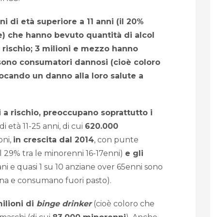
ani di età superiore a 11 anni (il 20%
e) che hanno bevuto quantità di alcol
a rischio; 3 milioni e mezzo hanno
 sono consumatori dannosi (cioè coloro
cando un danno alla loro salute a
 a rischio, preoccupano soprattutto i
di età 11-25 anni, di cui
620.000
oni,
in crescita dal 2014
, con punte
l 29% tra le minorenni 16-17enni)
e gli
ziani e quasi 1 su 10 anziane over 65enni sono
ana e consumano fuori pasto).
ilioni di
binge drinker
(cioè coloro che