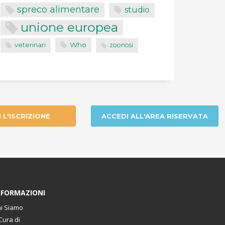
spreco alimentare
studio
unione europea
Who
veterinari
zoonosi
I L'ISCRIZIONE
ACCEDI ALL'AREA RISERVATA
NFORMAZIONI
i Siamo
Cura di