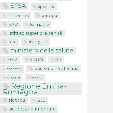
EFSA
epicentro
europa
etichettatura
FAO
formazione
istituto superiore sanità
italia
linee guida
ministero della salute
obesità
MIPAAF
OMS
peste suina africana
one health
plastica
rapporto
Regione Emilia-
Romagna
ricerca
salute
sicurezza alimentare