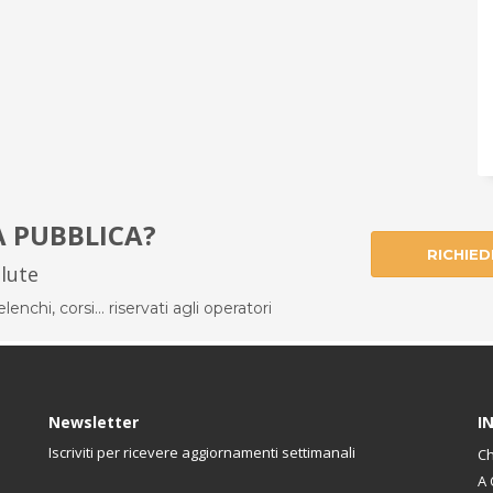
À PUBBLICA?
RICHIED
alute
enchi, corsi... riservati agli operatori
Newsletter
I
Iscriviti per ricevere aggiornamenti settimanali
Ch
A 