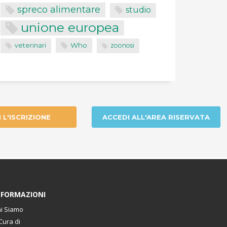
spreco alimentare
studio
unione europea
Who
veterinari
zoonosi
I L'ISCRIZIONE
ACCEDI ALL'AREA RISERVATA
NFORMAZIONI
i Siamo
Cura di