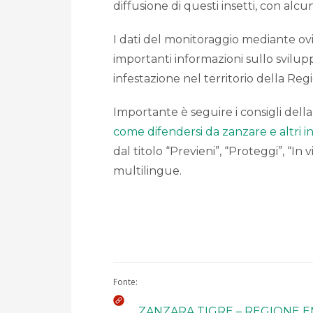
diffusione di questi insetti, con alcu
I dati del monitoraggio mediante ovi
importanti informazioni sullo svilupp
infestazione nel territorio della R
Importante è seguire i consigli del
come difendersi da zanzare e altri in
dal titolo “Previeni”, “Proteggi”, “In
multilingue.
Fonte:
ZANZARA TIGRE – REGIONE 