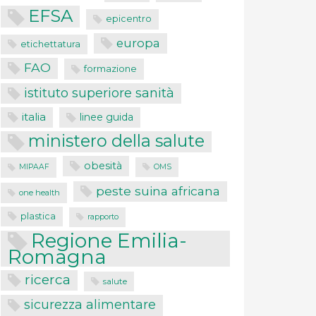
EFSA
epicentro
europa
etichettatura
FAO
formazione
istituto superiore sanità
italia
linee guida
ministero della salute
obesità
MIPAAF
OMS
peste suina africana
one health
plastica
rapporto
Regione Emilia-
Romagna
ricerca
salute
sicurezza alimentare