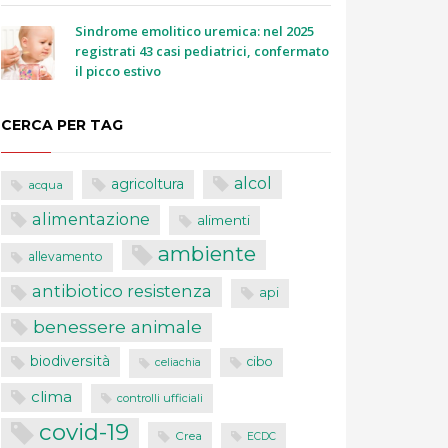
Sindrome emolitico uremica: nel 2025
registrati 43 casi pediatrici, confermato
il picco estivo
CERCA PER TAG
alcol
agricoltura
acqua
alimentazione
alimenti
ambiente
allevamento
antibiotico resistenza
api
benessere animale
biodiversità
cibo
celiachia
clima
controlli ufficiali
covid-19
Crea
ECDC