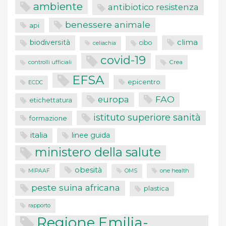
ambiente
antibiotico resistenza
benessere animale
api
clima
biodiversità
cibo
celiachia
covid-19
controlli ufficiali
Crea
EFSA
epicentro
ECDC
FAO
europa
etichettatura
istituto superiore sanità
formazione
italia
linee guida
ministero della salute
obesità
one health
MIPAAF
OMS
peste suina africana
plastica
rapporto
Regione Emilia-