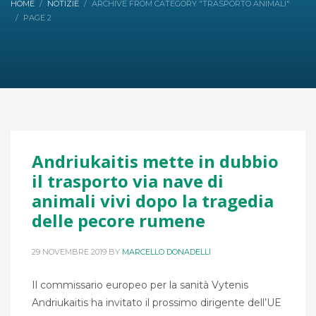
HOME
NOTIZIE
ARCHIVE FROM CATEGORY "TRASPORTO ANIMALI"
PAGE 2
Andriukaitis mette in dubbio
il trasporto via nave di
animali vivi dopo la tragedia
delle pecore rumene
29 NOVEMBRE 2019
BY
MARCELLO DONADELLI
Il commissario europeo per la sanità Vytenis
Andriukaitis ha invitato il prossimo dirigente dell’UE