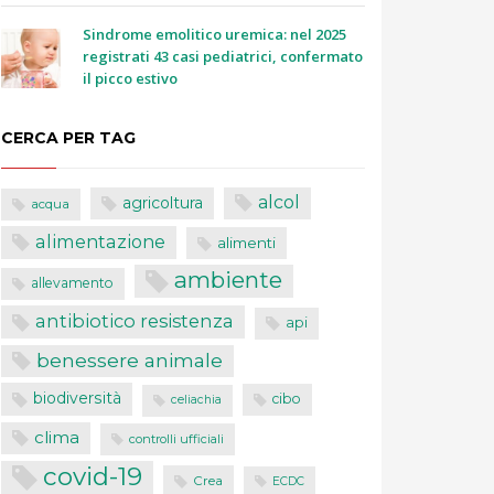
Sindrome emolitico uremica: nel 2025
registrati 43 casi pediatrici, confermato
il picco estivo
CERCA PER TAG
alcol
agricoltura
acqua
alimentazione
alimenti
ambiente
allevamento
antibiotico resistenza
api
benessere animale
biodiversità
cibo
celiachia
clima
controlli ufficiali
covid-19
Crea
ECDC