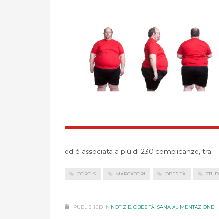
ed è associata a più di 230 complicanze, tra
CORDIS
MARCATORI
OBESITÀ
STUD
PUBLISHED IN
NOTIZIE
,
OBESITÀ
,
SANA ALIMENTAZIONE