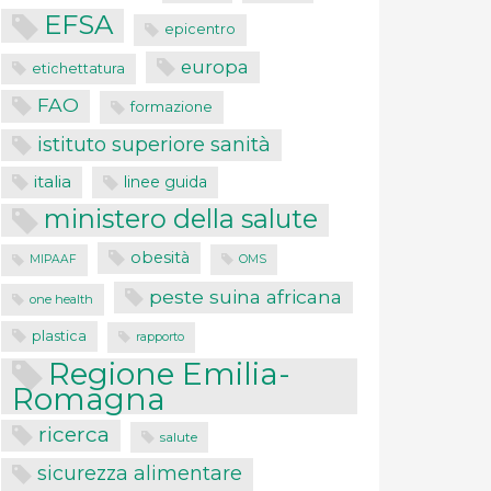
EFSA
epicentro
europa
etichettatura
FAO
formazione
istituto superiore sanità
italia
linee guida
ministero della salute
obesità
MIPAAF
OMS
peste suina africana
one health
plastica
rapporto
Regione Emilia-
Romagna
ricerca
salute
sicurezza alimentare