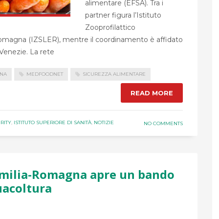
alimentare (EFSA). Tra i
partner figura l’Istituto
Zooprofilattico
Romagna (IZSLER), mentre il coordinamento è affidato
 Venezie. La rete
GNA
MEDFOODNET
SICUREZZA ALIMENTARE
READ MORE
RITY
,
ISTITUTO SUPERIORE DI SANITÀ
,
NOTIZIE
NO COMMENTS
 Emilia-Romagna apre un bando
uacoltura