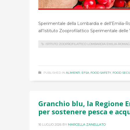
Sperimentale della Lombardia e dell’Emilia-
all’Istituto Zooprofilattico Sperimentale delle
ISTITUTO ZOOPROFILATTICO LOMBARDIA EMILIA-ROMA
PUBLISHED IN
ALIMENTI
,
EFSA
,
FOOD SAFETY
,
FOOD SECU
Granchio blu, la Regione
per sostenere pesca e acq
16 LUGLIO 2026
BY
MARCELLA ZANELLATO