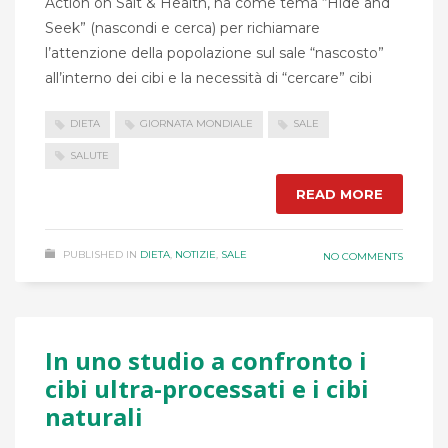
Action on Salt & Health, ha come tema “Hide and
Seek” (nascondi e cerca) per richiamare
l’attenzione della popolazione sul sale “nascosto”
all’interno dei cibi e la necessità di “cercare” cibi
DIETA
GIORNATA MONDIALE
SALE
SALUTE
READ MORE
PUBLISHED IN
DIETA
,
NOTIZIE
,
SALE
NO COMMENTS
In uno studio a confronto i
cibi ultra-processati e i cibi
naturali