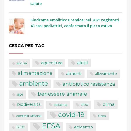
salute
Sindrome emolitico uremica: nel 2025 registrati
43 casi pediatrici, confermato il picco estivo
CERCA PER TAG
alcol
agricoltura
acqua
alimentazione
alimenti
allevamento
ambiente
antibiotico resistenza
benessere animale
api
clima
biodiversità
cibo
celiachia
covid-19
controlli ufficiali
Crea
EFSA
epicentro
ECDC