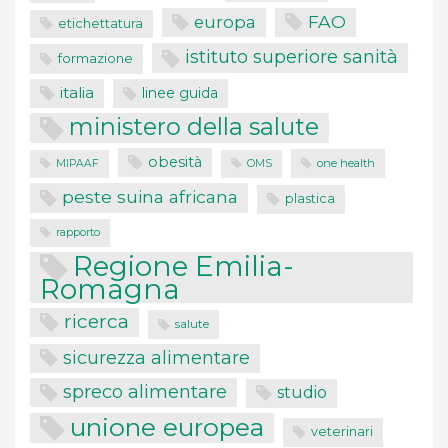
FAO
europa
etichettatura
istituto superiore sanità
formazione
italia
linee guida
ministero della salute
obesità
one health
MIPAAF
OMS
peste suina africana
plastica
rapporto
Regione Emilia-
Romagna
ricerca
salute
sicurezza alimentare
spreco alimentare
studio
unione europea
veterinari