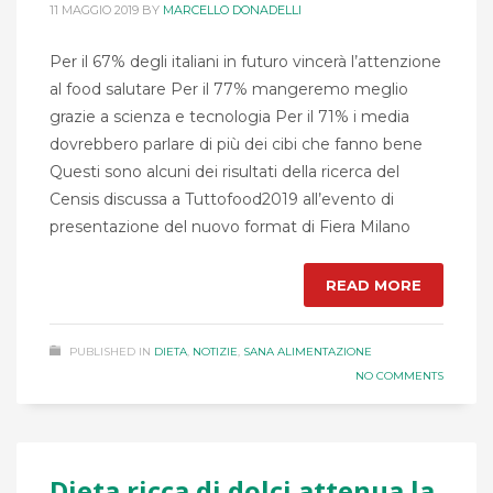
11 MAGGIO 2019
BY
MARCELLO DONADELLI
Per il 67% degli italiani in futuro vincerà l’attenzione
al food salutare Per il 77% mangeremo meglio
grazie a scienza e tecnologia Per il 71% i media
dovrebbero parlare di più dei cibi che fanno bene
Questi sono alcuni dei risultati della ricerca del
Censis discussa a Tuttofood2019 all’evento di
presentazione del nuovo format di Fiera Milano
READ MORE
PUBLISHED IN
DIETA
,
NOTIZIE
,
SANA ALIMENTAZIONE
NO COMMENTS
Dieta ricca di dolci attenua la