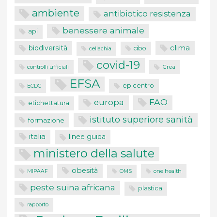
ambiente
antibiotico resistenza
benessere animale
api
clima
biodiversità
cibo
celiachia
covid-19
controlli ufficiali
Crea
EFSA
epicentro
ECDC
FAO
europa
etichettatura
istituto superiore sanità
formazione
italia
linee guida
ministero della salute
obesità
one health
MIPAAF
OMS
peste suina africana
plastica
rapporto