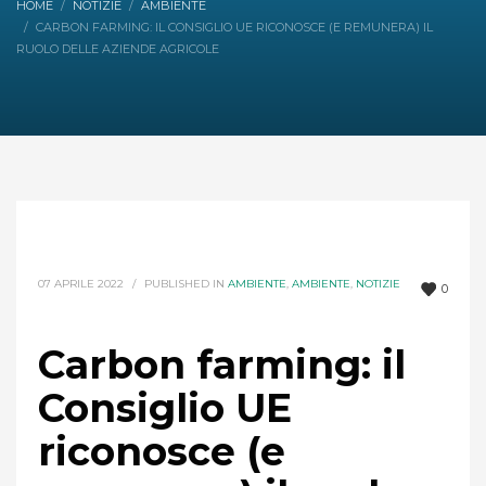
HOME
NOTIZIE
AMBIENTE
CARBON FARMING: IL CONSIGLIO UE RICONOSCE (E REMUNERA) IL
RUOLO DELLE AZIENDE AGRICOLE
07 APRILE 2022
/
PUBLISHED IN
AMBIENTE
,
AMBIENTE
,
NOTIZIE
0
Carbon farming: il
Consiglio UE
riconosce (e