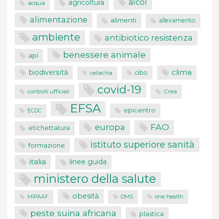
alcol
agricoltura
acqua
alimentazione
alimenti
allevamento
ambiente
antibiotico resistenza
benessere animale
api
clima
biodiversità
cibo
celiachia
covid-19
controlli ufficiali
Crea
EFSA
epicentro
ECDC
FAO
europa
etichettatura
istituto superiore sanità
formazione
italia
linee guida
ministero della salute
obesità
one health
MIPAAF
OMS
peste suina africana
plastica