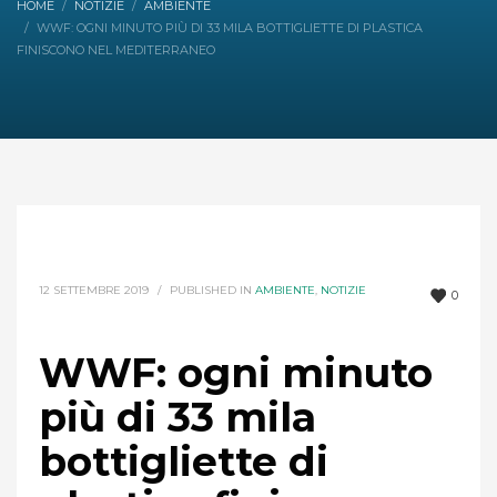
HOME
NOTIZIE
AMBIENTE
WWF: OGNI MINUTO PIÙ DI 33 MILA BOTTIGLIETTE DI PLASTICA
FINISCONO NEL MEDITERRANEO
12 SETTEMBRE 2019
/
PUBLISHED IN
AMBIENTE
,
NOTIZIE
0
WWF: ogni minuto
più di 33 mila
bottigliette di