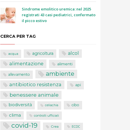
Sindrome emolitico uremica: nel 2025
registrati 43 casi pediatrici, confermato
il picco estivo
CERCA PER TAG
alcol
agricoltura
acqua
alimentazione
alimenti
ambiente
allevamento
antibiotico resistenza
api
benessere animale
biodiversità
cibo
celiachia
clima
controlli ufficiali
covid-19
Crea
ECDC