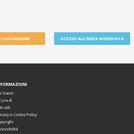
I L'ISCRIZIONE
ACCEDI ALL'AREA RISERVATA
NFORMAZIONI
i Siamo
Cura di
nk utili
ivacy e Cookie Policy
pyright
cessibilità