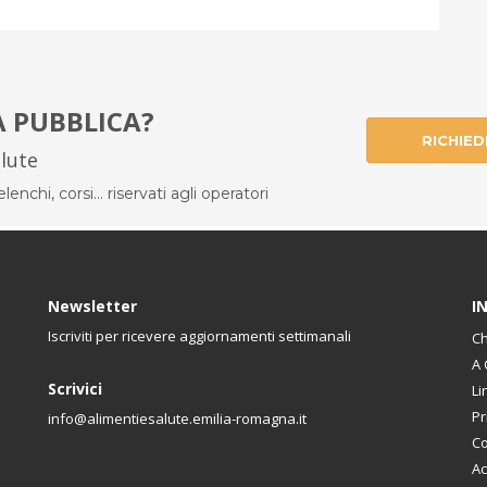
À PUBBLICA?
RICHIED
alute
enchi, corsi... riservati agli operatori
Newsletter
I
Iscriviti per ricevere aggiornamenti settimanali
Ch
A 
Scrivici
Li
Pr
info@alimentiesalute.emilia-romagna.it
Co
Ac