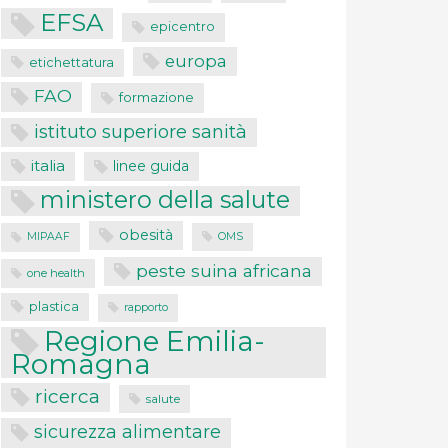
EFSA
epicentro
europa
etichettatura
FAO
formazione
istituto superiore sanità
italia
linee guida
ministero della salute
obesità
MIPAAF
OMS
peste suina africana
one health
plastica
rapporto
Regione Emilia-
Romagna
ricerca
salute
sicurezza alimentare