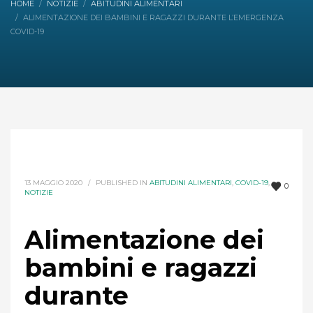
HOME
NOTIZIE
ABITUDINI ALIMENTARI
ALIMENTAZIONE DEI BAMBINI E RAGAZZI DURANTE L’EMERGENZA
COVID-19
13 MAGGIO 2020
/
PUBLISHED IN
ABITUDINI ALIMENTARI
,
COVID-19
,
0
NOTIZIE
Alimentazione dei
bambini e ragazzi
durante