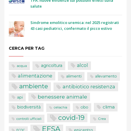
TFA: nuove evidenze sui possibili effetti sulla
salute
Sindrome emolitico uremica: nel 2025 registrati
43 casi pediatrici, confermato il picco estivo
CERCA PER TAG
alcol
agricoltura
acqua
alimentazione
alimenti
allevamento
ambiente
antibiotico resistenza
benessere animale
api
clima
biodiversità
cibo
celiachia
covid-19
controlli ufficiali
Crea
EFSA
epicentro
ECDC