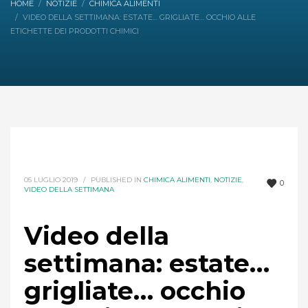
HOME
NOTIZIE
CHIMICA ALIMENTI
VIDEO DELLA SETTIMANA: ESTATE… GRIGLIATE… OCCHIO ALLE
ETICHETTE DEI PRODOTTI CHIMICI
05 LUGLIO 2019
/
PUBLISHED IN
CHIMICA ALIMENTI
,
NOTIZIE
,
0
VIDEO DELLA SETTIMANA
Video della
settimana: estate…
grigliate… occhio