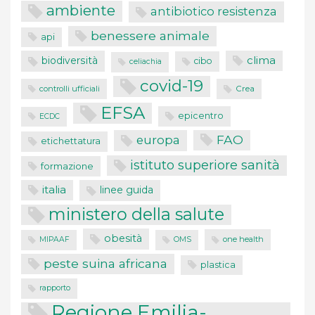
ambiente
antibiotico resistenza
benessere animale
api
clima
biodiversità
cibo
celiachia
covid-19
controlli ufficiali
Crea
EFSA
epicentro
ECDC
FAO
europa
etichettatura
istituto superiore sanità
formazione
italia
linee guida
ministero della salute
obesità
one health
MIPAAF
OMS
peste suina africana
plastica
rapporto
Regione Emilia-