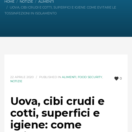
HOME
NOTIZIE
ALIMENTI
UOVA, CIBI CRUDI E COTTI, SUPERFICI E IGIENE: COME EVITARE LE
TOSSINFEZIONI IN ISOLAMENTO
22 APRILE 2020
/
PUBLISHED IN
ALIMENTI
,
FOOD SECURITY
,
0
NOTIZIE
Uova, cibi crudi e
cotti, superfici e
igiene: come