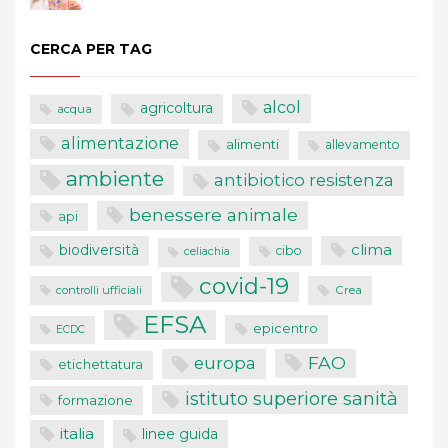
CERCA PER TAG
alcol
agricoltura
acqua
alimentazione
alimenti
allevamento
ambiente
antibiotico resistenza
benessere animale
api
clima
biodiversità
cibo
celiachia
covid-19
controlli ufficiali
Crea
EFSA
epicentro
ECDC
FAO
europa
etichettatura
istituto superiore sanità
formazione
italia
linee guida