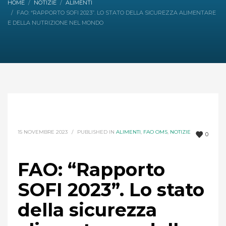
HOME
NOTIZIE
ALIMENTI
FAO: “RAPPORTO SOFI 2023”. LO STATO DELLA SICUREZZA ALIMENTARE
E DELLA NUTRIZIONE NEL MONDO
15 NOVEMBRE 2023
/
PUBLISHED IN
ALIMENTI
,
FAO OMS
,
NOTIZIE
0
FAO: “Rapporto
SOFI 2023”. Lo stato
della sicurezza