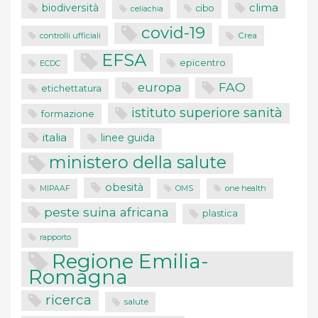
clima
biodiversità
cibo
celiachia
covid-19
controlli ufficiali
Crea
EFSA
epicentro
ECDC
FAO
europa
etichettatura
istituto superiore sanità
formazione
italia
linee guida
ministero della salute
obesità
one health
MIPAAF
OMS
peste suina africana
plastica
rapporto
Regione Emilia-
Romagna
ricerca
salute