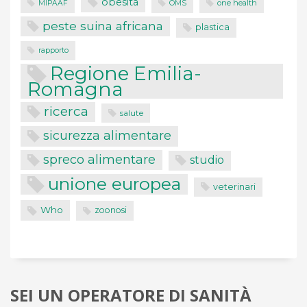
obesità
one health
MIPAAF
OMS
peste suina africana
plastica
rapporto
Regione Emilia-
Romagna
ricerca
salute
sicurezza alimentare
spreco alimentare
studio
unione europea
veterinari
Who
zoonosi
SEI UN OPERATORE DI SANITÀ