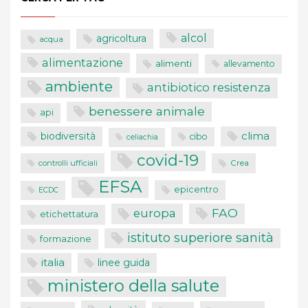
alcol
agricoltura
acqua
alimentazione
alimenti
allevamento
ambiente
antibiotico resistenza
benessere animale
api
clima
biodiversità
cibo
celiachia
covid-19
controlli ufficiali
Crea
EFSA
epicentro
ECDC
FAO
europa
etichettatura
istituto superiore sanità
formazione
italia
linee guida
ministero della salute