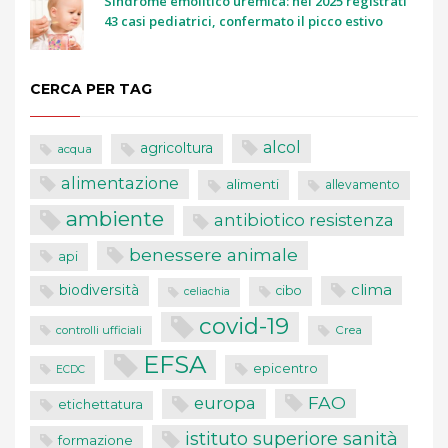
Sindrome emolitico uremica: nel 2025 registrati
43 casi pediatrici, confermato il picco estivo
CERCA PER TAG
alcol
agricoltura
acqua
alimentazione
alimenti
allevamento
ambiente
antibiotico resistenza
benessere animale
api
clima
biodiversità
cibo
celiachia
covid-19
controlli ufficiali
Crea
EFSA
epicentro
ECDC
FAO
europa
etichettatura
istituto superiore sanità
formazione