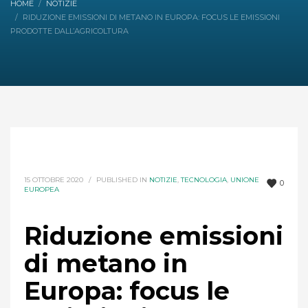
HOME
NOTIZIE
RIDUZIONE EMISSIONI DI METANO IN EUROPA: FOCUS LE EMISSIONI
PRODOTTE DALL’AGRICOLTURA
15 OTTOBRE 2020
/
PUBLISHED IN
NOTIZIE
,
TECNOLOGIA
,
UNIONE
0
EUROPEA
Riduzione emissioni
di metano in
Europa: focus le