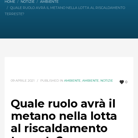
HOME
NOTIZIE
AMBIENTE
QUALE RUOLO AVRÀ IL METANO NELLA LOTTA AL RISCALDAMENTO
TERRESTE?
09 APRILE 2021
/
PUBLISHED IN
AMBIENTE
,
AMBIENTE
,
NOTIZIE
0
Quale ruolo avrà il
metano nella lotta
al riscaldamento