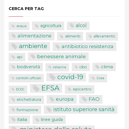
CERCA PER TAG
alcol
agricoltura
acqua
alimentazione
alimenti
allevamento
ambiente
antibiotico resistenza
benessere animale
api
clima
biodiversità
cibo
celiachia
covid-19
controlli ufficiali
Crea
EFSA
epicentro
ECDC
FAO
europa
etichettatura
istituto superiore sanità
formazione
italia
linee guida