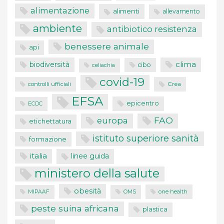
alimentazione
alimenti
allevamento
ambiente
antibiotico resistenza
benessere animale
api
clima
biodiversità
cibo
celiachia
covid-19
controlli ufficiali
Crea
EFSA
epicentro
ECDC
FAO
europa
etichettatura
istituto superiore sanità
formazione
italia
linee guida
ministero della salute
obesità
one health
MIPAAF
OMS
peste suina africana
plastica