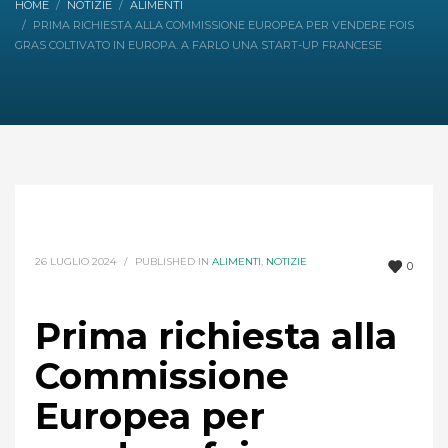
HOME
NOTIZIE
ALIMENTI
PRIMA RICHIESTA ALLA COMMISSIONE EUROPEA PER VENDERE FOIS
GRAS COLTIVATO IN EUROPA. A FARLO UNA START-UP FRANCESE
26 LUGLIO 2024
/
PUBLISHED IN
ALIMENTI
,
NOTIZIE
0
Prima richiesta alla
Commissione
Europea per