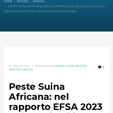
HOME
NOTIZIE
ANIMALI
PESTE SUINA AFRICANA: NEL RAPPORTO EFSA 2023 QUINTUPLICATI I
FOCOLAI INFETTIVI NEI SUINI DOMESTICI IN EUROPA
16 MAGGIO 2024
/
PUBLISHED IN
ANIMALI
,
EFSA
,
MALATTIE
0
INFETTIVE
,
NOTIZIE
Peste Suina
Africana: nel
rapporto EFSA 2023