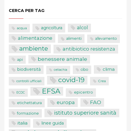
CERCA PER TAG
alcol
agricoltura
acqua
alimentazione
alimenti
allevamento
ambiente
antibiotico resistenza
benessere animale
api
clima
biodiversità
cibo
celiachia
covid-19
controlli ufficiali
Crea
EFSA
epicentro
ECDC
FAO
europa
etichettatura
istituto superiore sanità
formazione
italia
linee guida