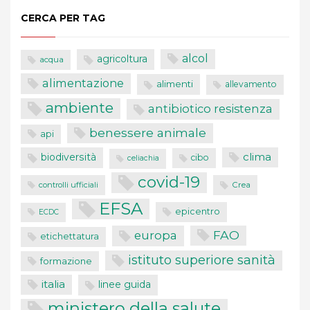
CERCA PER TAG
alcol
agricoltura
acqua
alimentazione
alimenti
allevamento
ambiente
antibiotico resistenza
benessere animale
api
clima
biodiversità
cibo
celiachia
covid-19
controlli ufficiali
Crea
EFSA
epicentro
ECDC
FAO
europa
etichettatura
istituto superiore sanità
formazione
italia
linee guida
ministero della salute