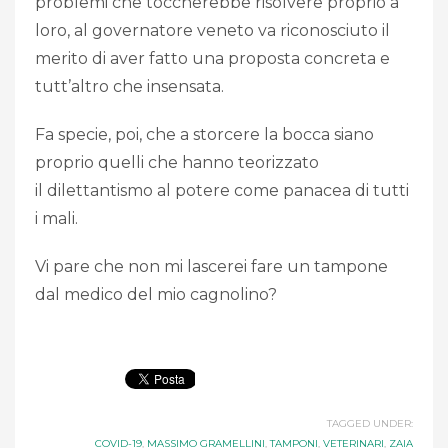
problemi che toccherebbe risolvere proprio a
loro, al governatore veneto va riconosciuto il
merito di aver fatto una proposta concreta e
tutt’altro che insensata.
Fa specie, poi, che a storcere la bocca siano
proprio quelli che hanno teorizzato
il dilettantismo al potere come panacea di tutti
i mali.
Vi pare che non mi lascerei fare un tampone
dal medico del mio cagnolino?
TAGGED UNDER:
COVID-19
,
MASSIMO GRAMELLINI
,
TAMPONI
,
VETERINARI
,
ZAIA