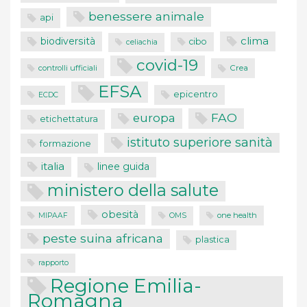
benessere animale
api
clima
biodiversità
cibo
celiachia
covid-19
controlli ufficiali
Crea
EFSA
epicentro
ECDC
FAO
europa
etichettatura
istituto superiore sanità
formazione
italia
linee guida
ministero della salute
obesità
one health
MIPAAF
OMS
peste suina africana
plastica
rapporto
Regione Emilia-
Romagna