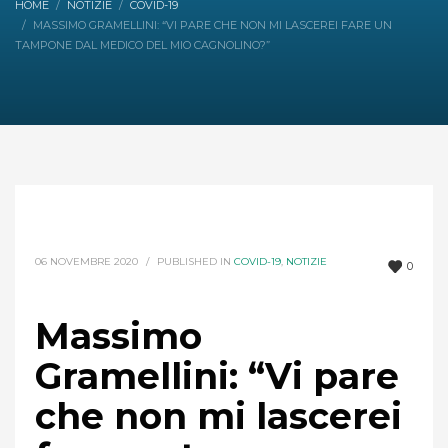
HOME
NOTIZIE
COVID-19
MASSIMO GRAMELLINI: “VI PARE CHE NON MI LASCEREI FARE UN
TAMPONE DAL MEDICO DEL MIO CAGNOLINO?”
06 NOVEMBRE 2020
/
PUBLISHED IN
COVID-19
,
NOTIZIE
0
Massimo
Gramellini: “Vi pare
che non mi lascerei