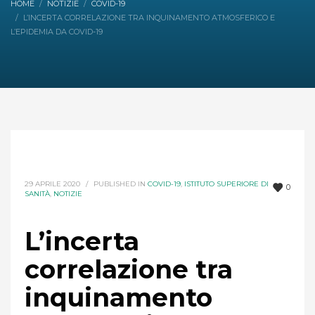
HOME
NOTIZIE
COVID-19
L’INCERTA CORRELAZIONE TRA INQUINAMENTO ATMOSFERICO E
L’EPIDEMIA DA COVID-19
29 APRILE 2020
/
PUBLISHED IN
COVID-19
,
ISTITUTO SUPERIORE DI
0
SANITÀ
,
NOTIZIE
L’incerta
correlazione tra
inquinamento