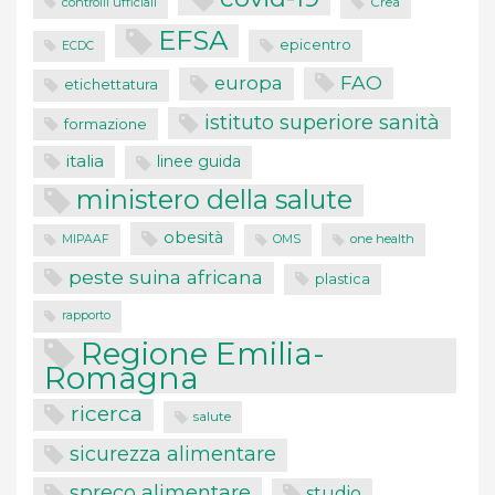
controlli ufficiali
Crea
EFSA
epicentro
ECDC
FAO
europa
etichettatura
istituto superiore sanità
formazione
italia
linee guida
ministero della salute
obesità
one health
MIPAAF
OMS
peste suina africana
plastica
rapporto
Regione Emilia-
Romagna
ricerca
salute
sicurezza alimentare
spreco alimentare
studio