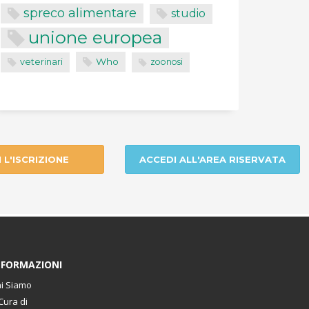
spreco alimentare
studio
unione europea
Who
veterinari
zoonosi
I L'ISCRIZIONE
ACCEDI ALL'AREA RISERVATA
NFORMAZIONI
i Siamo
Cura di