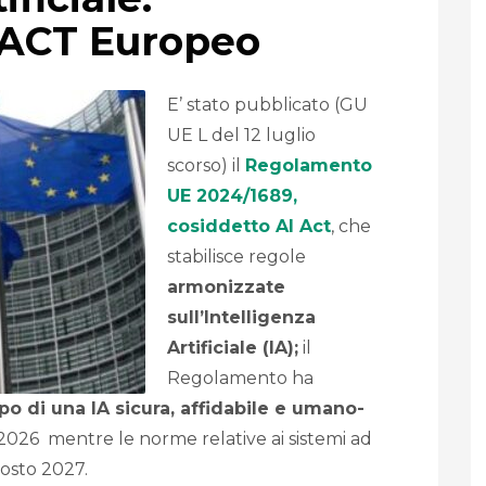
I ACT Europeo
E’ stato pubblicato (GU
UE L del 12 luglio
scorso) il
Regolamento
UE 2024/1689,
cosiddetto AI Act
, che
stabilisce regole
armonizzate
sull’Intelligenza
Artificiale (IA);
il
Regolamento ha
o di una IA sicura, affidabile e umano-
 2026 mentre le norme relative ai sistemi ad
gosto 2027.