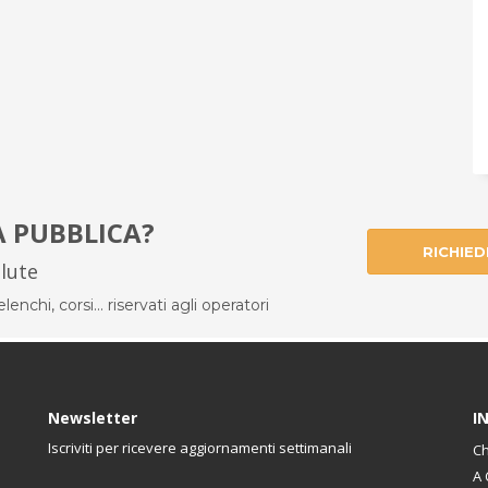
À PUBBLICA?
RICHIED
alute
enchi, corsi... riservati agli operatori
Newsletter
I
Iscriviti per ricevere aggiornamenti settimanali
Ch
A 