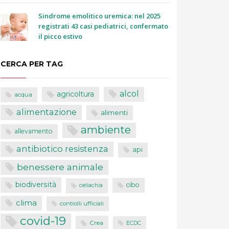
Sindrome emolitico uremica: nel 2025
registrati 43 casi pediatrici, confermato
il picco estivo
CERCA PER TAG
alcol
agricoltura
acqua
alimentazione
alimenti
ambiente
allevamento
antibiotico resistenza
api
benessere animale
biodiversità
cibo
celiachia
clima
controlli ufficiali
covid-19
Crea
ECDC