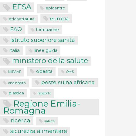
EFSA
epicentro
europa
etichettatura
FAO
formazione
istituto superiore sanità
italia
linee guida
ministero della salute
obesità
MIPAAF
OMS
peste suina africana
one health
plastica
rapporto
Regione Emilia-
Romagna
ricerca
salute
sicurezza alimentare