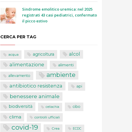
Sindrome emolitico uremica: nel 2025
registrati 43 casi pediatrici, confermato
il picco estivo
CERCA PER TAG
alcol
agricoltura
acqua
alimentazione
alimenti
ambiente
allevamento
antibiotico resistenza
api
benessere animale
biodiversità
cibo
celiachia
clima
controlli ufficiali
covid-19
Crea
ECDC