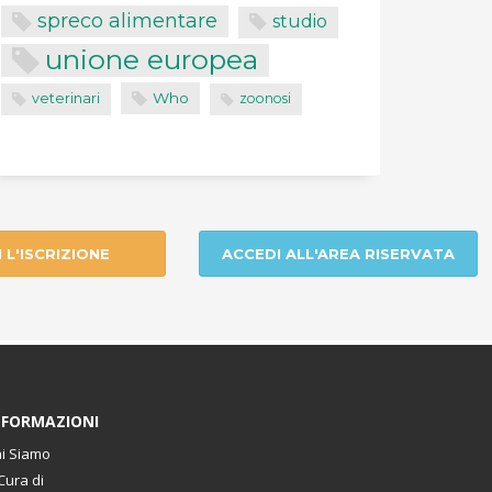
spreco alimentare
studio
unione europea
Who
veterinari
zoonosi
I L'ISCRIZIONE
ACCEDI ALL'AREA RISERVATA
NFORMAZIONI
i Siamo
Cura di