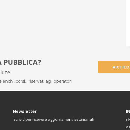
À PUBBLICA?
RICHIED
alute
enchi, corsi... riservati agli operatori
Newsletter
I
Iscriviti per ricevere aggiornamenti settimanali
Ch
A 