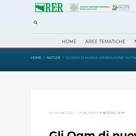
HOME
AREE TEMATICHE
HOME
NOTIZIE
GLI OGM DI NUOVA GENERAZIONE: MUTAG
01 GIUGNO 2021
/
PUBLISHED IN
NOTIZIE
,
OGM
Gli Ogm di nuo