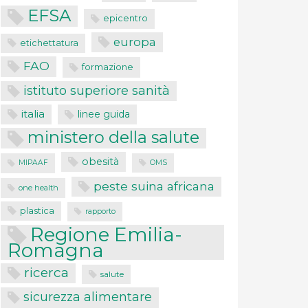
EFSA
epicentro
europa
etichettatura
FAO
formazione
istituto superiore sanità
italia
linee guida
ministero della salute
obesità
MIPAAF
OMS
peste suina africana
one health
plastica
rapporto
Regione Emilia-
Romagna
ricerca
salute
sicurezza alimentare