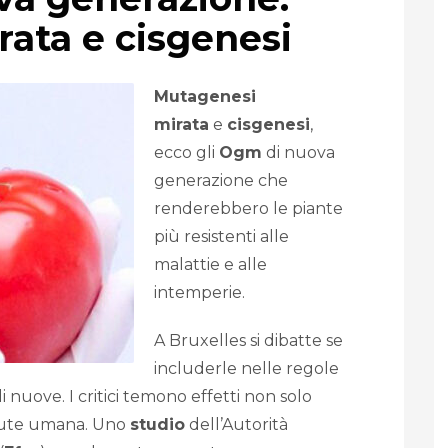
ata e cisgenesi
Mutagenesi
mirata
e
cisgenesi
,
ecco gli
Ogm
di nuova
generazione che
renderebbero le piante
più resistenti alle
malattie e alle
intemperie.
A Bruxelles si dibatte se
includerle nelle regole
 nuove. I critici temono effetti non solo
alute umana. Uno
studio
dell’Autorità