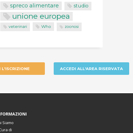
spreco alimentare
studio
unione europea
Who
veterinari
zoonosi
I L'ISCRIZIONE
ACCEDI ALL'AREA RISERVATA
NFORMAZIONI
i Siamo
Cura di