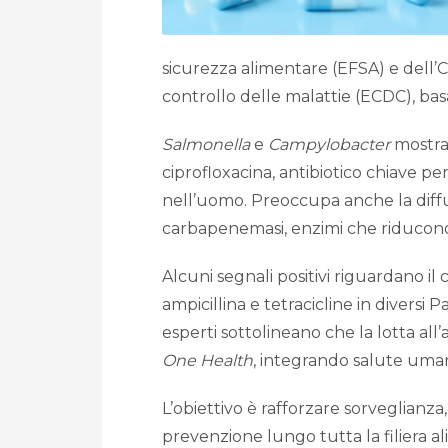
sicurezza alimentare (EFSA)
e dell’
C
controllo delle malattie (ECDC)
, ba
Salmonella
e
Campylobacter
mostran
ciprofloxacina, antibiotico chiave per
nell’uomo. Preoccupa anche la diff
carbapenemasi, enzimi che riducono l’
Alcuni segnali positivi riguardano il
ampicillina e tetracicline in diversi P
esperti sottolineano che la lotta all
One Health
, integrando salute uma
L’obiettivo è rafforzare sorveglianza
prevenzione lungo tutta la filiera a