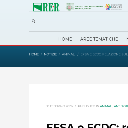
HOME
AREE TEMATICHE
HOME
NOTIZIE
ANIMALI
EFSA E ECDC: RELAZIONE SUL
18 FEBBRAIO 2026
/
PUBLISHED IN
ANIMALI
,
ANTIBIOT
EFSA e ECDC: r