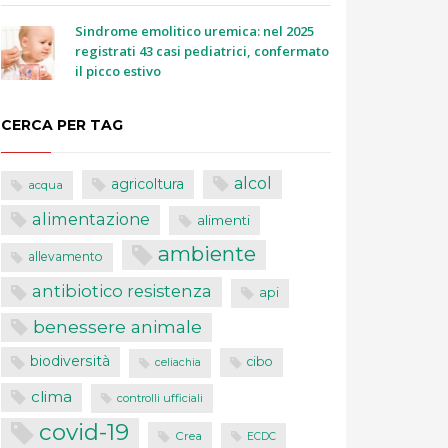
Sindrome emolitico uremica: nel 2025
registrati 43 casi pediatrici, confermato
il picco estivo
CERCA PER TAG
alcol
agricoltura
acqua
alimentazione
alimenti
ambiente
allevamento
antibiotico resistenza
api
benessere animale
biodiversità
cibo
celiachia
clima
controlli ufficiali
covid-19
Crea
ECDC