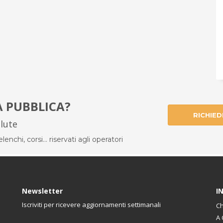
À PUBBLICA?
RICHIED
alute
enchi, corsi... riservati agli operatori
Newsletter
I
Iscriviti per ricevere aggiornamenti settimanali
Ch
A 