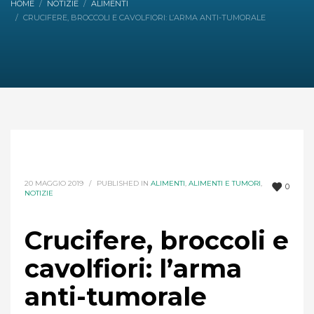
HOME
NOTIZIE
ALIMENTI
CRUCIFERE, BROCCOLI E CAVOLFIORI: L’ARMA ANTI-TUMORALE
20 MAGGIO 2019
/
PUBLISHED IN
ALIMENTI
,
ALIMENTI E TUMORI
,
0
NOTIZIE
Crucifere, broccoli e
cavolfiori: l’arma
anti-tumorale