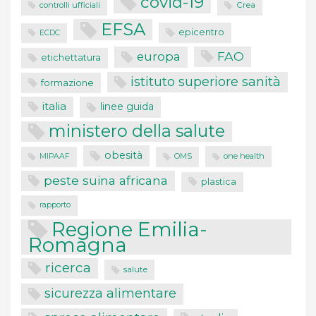
covid-19
controlli ufficiali
Crea
EFSA
epicentro
ECDC
FAO
europa
etichettatura
istituto superiore sanità
formazione
italia
linee guida
ministero della salute
obesità
one health
MIPAAF
OMS
peste suina africana
plastica
rapporto
Regione Emilia-
Romagna
ricerca
salute
sicurezza alimentare