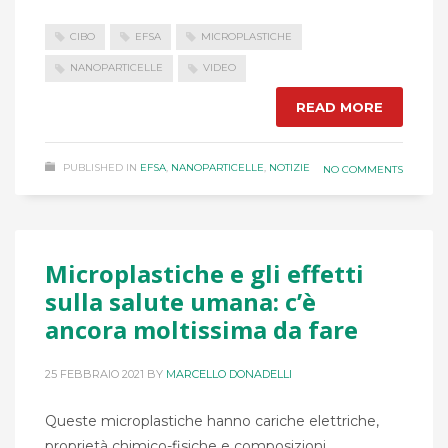
CIBO
EFSA
MICROPLASTICHE
NANOPARTICELLE
VIDEO
READ MORE
PUBLISHED IN
EFSA
,
NANOPARTICELLE
,
NOTIZIE
NO COMMENTS
Microplastiche e gli effetti
sulla salute umana: c’è
ancora moltissima da fare
25 FEBBRAIO 2021
BY
MARCELLO DONADELLI
Queste microplastiche hanno cariche elettriche,
proprietà chimico-fisiche e composizioni