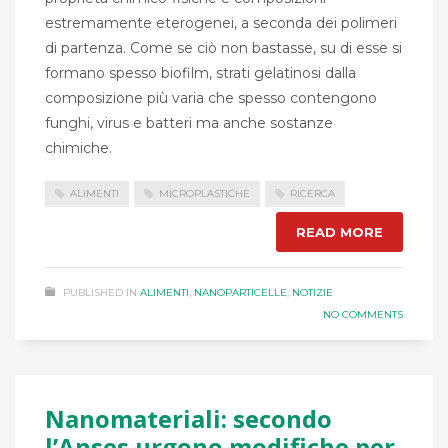
estremamente eterogenei, a seconda dei polimeri
di partenza. Come se ciò non bastasse, su di esse si
formano spesso biofilm, strati gelatinosi dalla
composizione più varia che spesso contengono
funghi, virus e batteri ma anche sostanze
chimiche.
ALIMENTI
MICROPLASTICHE
RICERCA
READ MORE
PUBLISHED IN
ALIMENTI
,
NANOPARTICELLE
,
NOTIZIE
NO COMMENTS
Nanomateriali: secondo
l’Anses urgono modifiche per