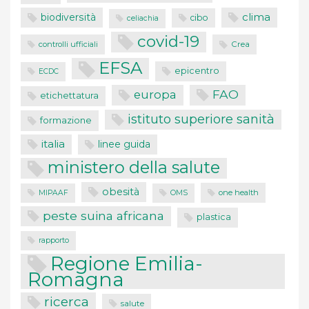
clima
biodiversità
cibo
celiachia
covid-19
controlli ufficiali
Crea
EFSA
epicentro
ECDC
FAO
europa
etichettatura
istituto superiore sanità
formazione
italia
linee guida
ministero della salute
obesità
one health
MIPAAF
OMS
peste suina africana
plastica
rapporto
Regione Emilia-
Romagna
ricerca
salute