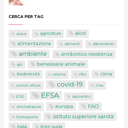
CERCA PER TAG
alcol
agricoltura
acqua
alimentazione
alimenti
allevamento
ambiente
antibiotico resistenza
benessere animale
api
clima
biodiversità
cibo
celiachia
covid-19
controlli ufficiali
Crea
EFSA
epicentro
ECDC
FAO
europa
etichettatura
istituto superiore sanità
formazione
italia
linee guida