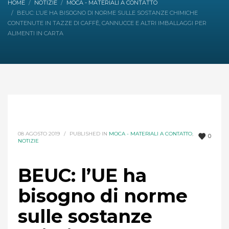
HOME
NOTIZIE
MOCA - MATERIALI A CONTATTO
BEUC: L’UE HA BISOGNO DI NORME SULLE SOSTANZE CHIMICHE
CONTENUTE IN TAZZE DI CAFFÈ, CANNUCCE E ALTRI IMBALLAGGI PER
ALIMENTI IN CARTA
08 AGOSTO 2019
/
PUBLISHED IN
MOCA - MATERIALI A CONTATTO
,
0
NOTIZIE
BEUC: l’UE ha
bisogno di norme
sulle sostanze