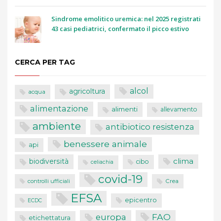
Sindrome emolitico uremica: nel 2025 registrati
43 casi pediatrici, confermato il picco estivo
CERCA PER TAG
alcol
agricoltura
acqua
alimentazione
alimenti
allevamento
ambiente
antibiotico resistenza
benessere animale
api
clima
biodiversità
cibo
celiachia
covid-19
controlli ufficiali
Crea
EFSA
epicentro
ECDC
FAO
europa
etichettatura