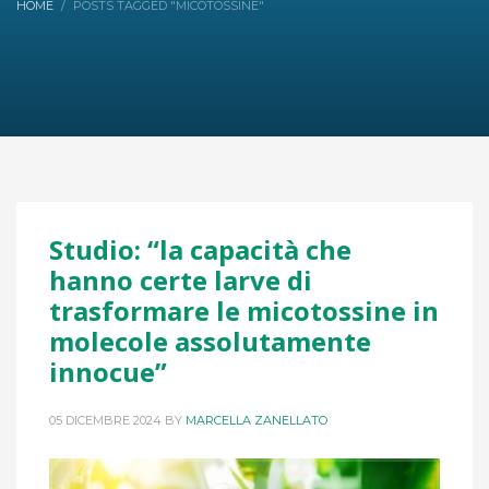
HOME
POSTS TAGGED "MICOTOSSINE"
Studio: “la capacità che
hanno certe larve di
trasformare le micotossine in
molecole assolutamente
innocue”
05 DICEMBRE 2024
BY
MARCELLA ZANELLATO