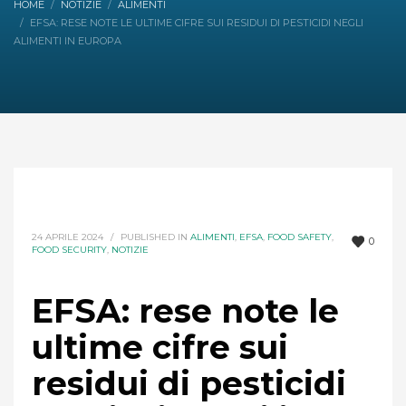
HOME
NOTIZIE
ALIMENTI
EFSA: RESE NOTE LE ULTIME CIFRE SUI RESIDUI DI PESTICIDI NEGLI
ALIMENTI IN EUROPA
24 APRILE 2024
/
PUBLISHED IN
ALIMENTI
,
EFSA
,
FOOD SAFETY
,
0
FOOD SECURITY
,
NOTIZIE
EFSA: rese note le
ultime cifre sui
residui di pesticidi