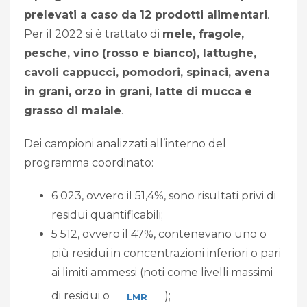
prelevati a caso da 12 prodotti alimentari
.
Per il 2022 si è trattato di
mele, fragole,
pesche, vino (rosso e bianco), lattughe,
cavoli cappucci, pomodori, spinaci, avena
in grani, orzo in grani, latte di mucca e
grasso di maiale
.
Dei campioni analizzati all’interno del
programma coordinato:
6 023, ovvero il 51,4%, sono risultati privi di
residui quantificabili;
5 512, ovvero il 47%, contenevano uno o
più residui in concentrazioni inferiori o pari
ai limiti ammessi (noti come livelli massimi
di residui o
);
LMR