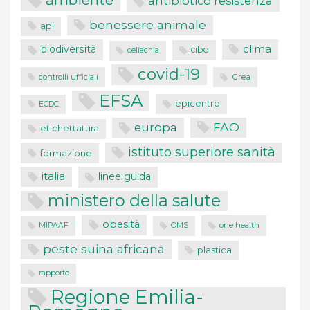
antibiotico resistenza
benessere animale
api
clima
biodiversità
cibo
celiachia
covid-19
controlli ufficiali
Crea
EFSA
epicentro
ECDC
FAO
europa
etichettatura
istituto superiore sanità
formazione
italia
linee guida
ministero della salute
obesità
one health
MIPAAF
OMS
peste suina africana
plastica
rapporto
Regione Emilia-