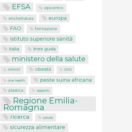
EFSA
epicentro
europa
etichettatura
FAO
formazione
istituto superiore sanità
italia
linee guida
ministero della salute
obesità
MIPAAF
OMS
peste suina africana
one health
plastica
rapporto
Regione Emilia-
Romagna
ricerca
salute
sicurezza alimentare