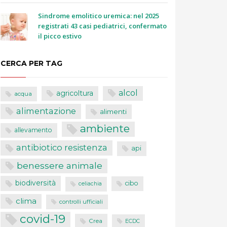
Sindrome emolitico uremica: nel 2025
registrati 43 casi pediatrici, confermato
il picco estivo
CERCA PER TAG
alcol
agricoltura
acqua
alimentazione
alimenti
ambiente
allevamento
antibiotico resistenza
api
benessere animale
biodiversità
cibo
celiachia
clima
controlli ufficiali
covid-19
Crea
ECDC