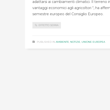
adattarsi ai cambiamenti climatici. Il terreno
vantaggi economici agli agricoltori “, ha affer
semestre europeo del Consiglio Europeo.
EFFETTO SERRA
PUBLISHED IN
AMBIENTE
,
NOTIZIE
,
UNIONE EUROPEA