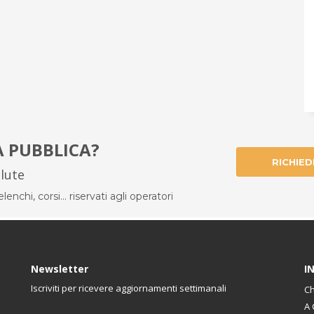
À PUBBLICA?
RICHIED
alute
enchi, corsi... riservati agli operatori
Newsletter
I
Iscriviti per ricevere aggiornamenti settimanali
Ch
A 