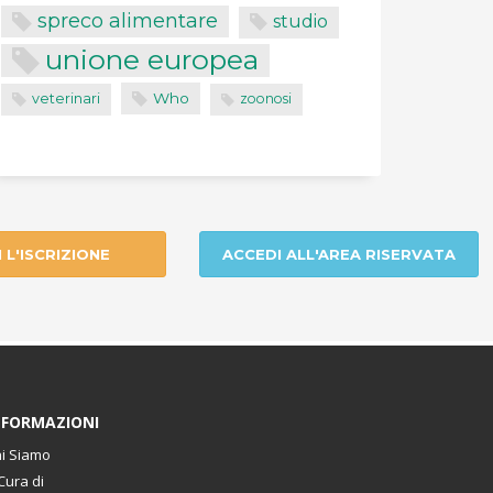
spreco alimentare
studio
unione europea
Who
veterinari
zoonosi
I L'ISCRIZIONE
ACCEDI ALL'AREA RISERVATA
NFORMAZIONI
i Siamo
Cura di