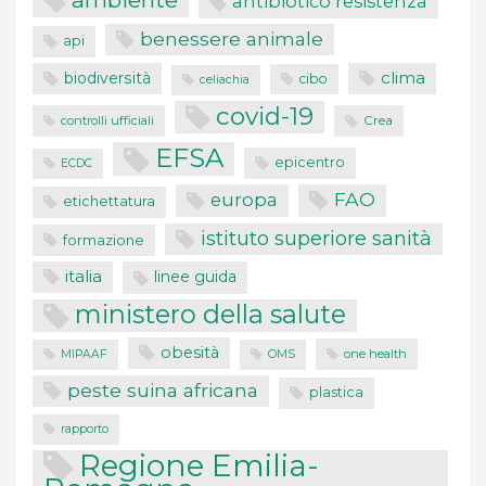
antibiotico resistenza
benessere animale
api
clima
biodiversità
cibo
celiachia
covid-19
controlli ufficiali
Crea
EFSA
epicentro
ECDC
FAO
europa
etichettatura
istituto superiore sanità
formazione
italia
linee guida
ministero della salute
obesità
one health
MIPAAF
OMS
peste suina africana
plastica
rapporto
Regione Emilia-